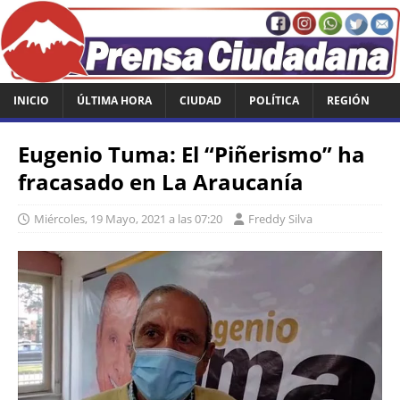
INICIO
ÚLTIMA HORA
CIUDAD
POLÍTICA
REGIÓN
Eugenio Tuma: El “Piñerismo” ha
fracasado en La Araucanía
Miércoles, 19 Mayo, 2021 a las 07:20
Freddy Silva