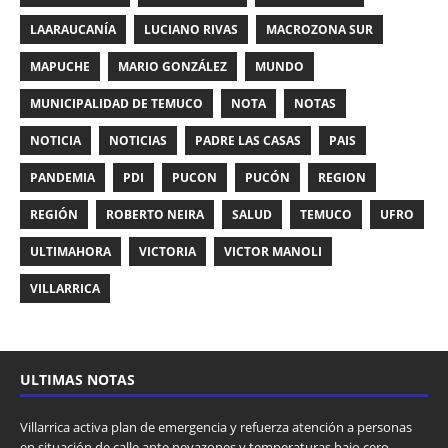
LAARAUCANÍA
LUCIANO RIVAS
MACROZONA SUR
MAPUCHE
MARIO GONZÁLEZ
MUNDO
MUNICIPALIDAD DE TEMUCO
NOTA
NOTAS
NOTICIA
NOTICIAS
PADRE LAS CASAS
PAIS
PANDEMIA
PDI
PUCON
PUCÓN
REGION
REGIÓN
ROBERTO NEIRA
SALUD
TEMUCO
UFRO
ULTIMAHORA
VICTORIA
VICTOR MANOLI
VILLARRICA
ULTIMAS NOTAS
Villarrica activa plan de emergencia y refuerza atención a personas
en situación de calle ante nevazones y temperaturas bajo cero