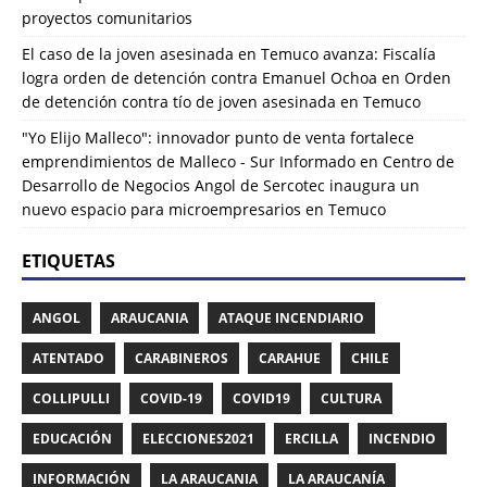
proyectos comunitarios
El caso de la joven asesinada en Temuco avanza: Fiscalía
logra orden de detención contra Emanuel Ochoa
en
Orden
de detención contra tío de joven asesinada en Temuco
"Yo Elijo Malleco": innovador punto de venta fortalece
emprendimientos de Malleco - Sur Informado
en
Centro de
Desarrollo de Negocios Angol de Sercotec inaugura un
nuevo espacio para microempresarios en Temuco
ETIQUETAS
ANGOL
ARAUCANIA
ATAQUE INCENDIARIO
ATENTADO
CARABINEROS
CARAHUE
CHILE
COLLIPULLI
COVID-19
COVID19
CULTURA
EDUCACIÓN
ELECCIONES2021
ERCILLA
INCENDIO
INFORMACIÓN
LA ARAUCANIA
LA ARAUCANÍA