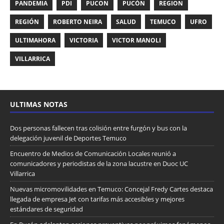
PANDEMIA
PDI
PUCON
PUCÓN
REGION
REGIÓN
ROBERTO NEIRA
SALUD
TEMUCO
UFRO
ULTIMAHORA
VICTORIA
VICTOR MANOLI
VILLARRICA
ULTIMAS NOTAS
Dos personas fallecen tras colisión entre furgón y bus con la
delegación juvenil de Deportes Temuco
Encuentro de Medios de Comunicación Locales reunió a
comunicadores y periodistas de la zona lacustre en Duoc UC
Villarrica
Nuevas micromovilidades en Temuco: Concejal Fredy Cartes destaca
llegada de empresa Jet con tarifas más accesibles y mejores
estándares de seguridad