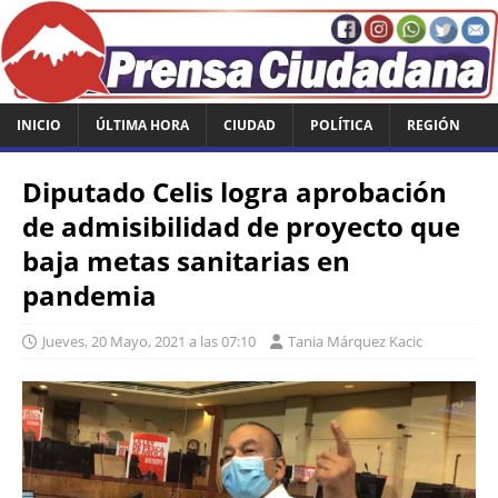
INICIO
ÚLTIMA HORA
CIUDAD
POLÍTICA
REGIÓN
Diputado Celis logra aprobación
de admisibilidad de proyecto que
baja metas sanitarias en
pandemia
Jueves, 20 Mayo, 2021 a las 07:10
Tania Márquez Kacic