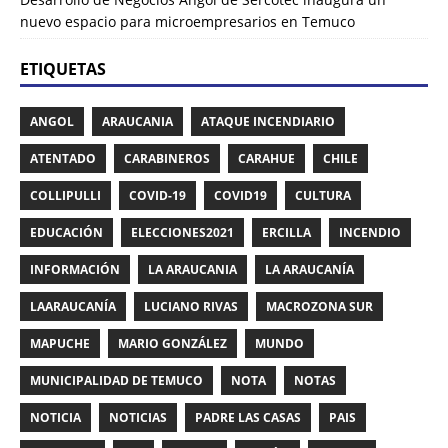
nuevo espacio para microempresarios en Temuco
ETIQUETAS
ANGOL
ARAUCANIA
ATAQUE INCENDIARIO
ATENTADO
CARABINEROS
CARAHUE
CHILE
COLLIPULLI
COVID-19
COVID19
CULTURA
EDUCACIÓN
ELECCIONES2021
ERCILLA
INCENDIO
INFORMACIÓN
LA ARAUCANIA
LA ARAUCANÍA
LAARAUCANÍA
LUCIANO RIVAS
MACROZONA SUR
MAPUCHE
MARIO GONZÁLEZ
MUNDO
MUNICIPALIDAD DE TEMUCO
NOTA
NOTAS
NOTICIA
NOTICIAS
PADRE LAS CASAS
PAIS