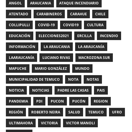
ANGOL
ARAUCANIA
ATAQUE INCENDIARIO
ATENTADO
CARABINEROS
CARAHUE
CHILE
COLLIPULLI
COVID-19
COVID19
CULTURA
EDUCACIÓN
ELECCIONES2021
ERCILLA
INCENDIO
INFORMACIÓN
LA ARAUCANIA
LA ARAUCANÍA
LAARAUCANÍA
LUCIANO RIVAS
MACROZONA SUR
MAPUCHE
MARIO GONZÁLEZ
MUNDO
MUNICIPALIDAD DE TEMUCO
NOTA
NOTAS
NOTICIA
NOTICIAS
PADRE LAS CASAS
PAIS
PANDEMIA
PDI
PUCON
PUCÓN
REGION
REGIÓN
ROBERTO NEIRA
SALUD
TEMUCO
UFRO
ULTIMAHORA
VICTORIA
VICTOR MANOLI