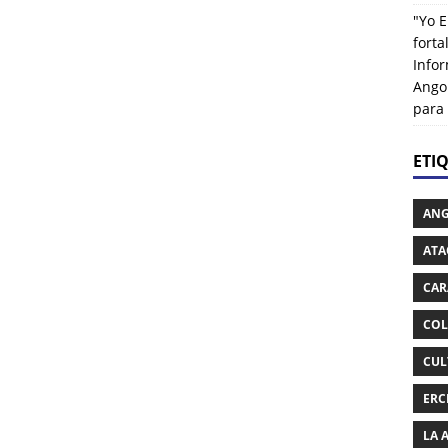
"Yo E
fort
Info
Ango
para
ETI
AN
ATA
CAR
COL
CUL
ERC
LA 