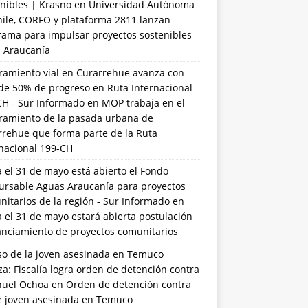
nibles | Krasno
en
Universidad Autónoma
hile, CORFO y plataforma 2811 lanzan
rama para impulsar proyectos sostenibles
a Araucanía
ramiento vial en Curarrehue avanza con
de 50% de progreso en Ruta Internacional
CH - Sur Informado
en
MOP trabaja en el
ramiento de la pasada urbana de
rrehue que forma parte de la Ruta
rnacional 199-CH
 el 31 de mayo está abierto el Fondo
ursable Aguas Araucanía para proyectos
itarios de la región - Sur Informado
en
 el 31 de mayo estará abierta postulación
anciamiento de proyectos comunitarios
so de la joven asesinada en Temuco
a: Fiscalía logra orden de detención contra
uel Ochoa
en
Orden de detención contra
de joven asesinada en Temuco