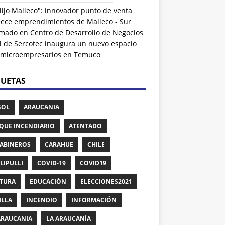
lijo Malleco": innovador punto de venta
alece emprendimientos de Malleco - Sur
rmado
en
Centro de Desarrollo de Negocios
l de Sercotec inaugura un nuevo espacio
 microempresarios en Temuco
QUETAS
GOL
ARAUCANIA
QUE INCENDIARIO
ATENTADO
ABINEROS
CARAHUE
CHILE
LIPULLI
COVID-19
COVID19
TURA
EDUCACIÓN
ELECCIONES2021
ILLA
INCENDIO
INFORMACIÓN
ARAUCANIA
LA ARAUCANÍA