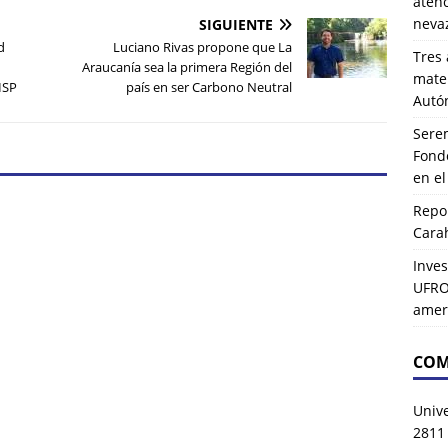
atenc
neva
SIGUIENTE
d
Luciano Rivas propone que La
Tres 
Araucanía sea la primera Región del
mater
ISP
país en ser Carbono Neutral
Autó
Serem
Fond
en e
Repor
Carah
Inves
UFRO 
amer
COM
Univ
2811