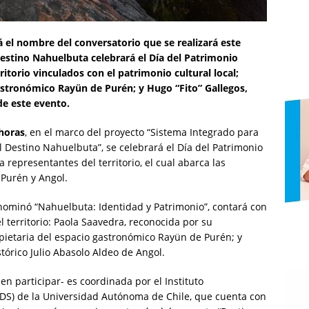
 el nombre del conversatorio que se realizará este
stino Nahuelbuta celebrará el Día del Patrimonio
ritorio vinculados con el patrimonio cultural local;
astronómico Rayün de Purén; y Hugo “Fito” Gallegos,
de este evento.
horas
, en el marco del proyecto “Sistema Integrado para
el Destino Nahuelbuta”, se celebrará el Día del Patrimonio
 representantes del territorio, el cual abarca las
Purén y Angol.
enominó “Nahuelbuta: Identidad y Patrimonio”, contará con
l territorio: Paola Saavedra, reconocida por su
ropietaria del espacio gastronómico Rayün de Purén; y
stórico Julio Abasolo Aldeo de Angol.
en participar- es coordinada por el Instituto
IDS) de la Universidad Autónoma de Chile, que cuenta con