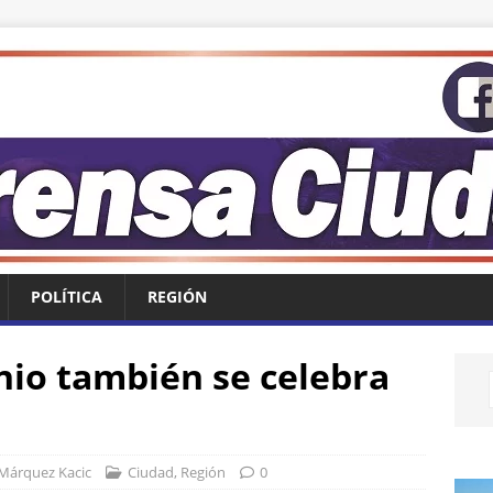
POLÍTICA
REGIÓN
nio también se celebra
 Márquez Kacic
Ciudad
,
Región
0