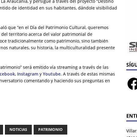
La Araucanía, y persigue a través del proyecto “Destino
entido de identidad en sus habitantes, dándole visibilidad
ñaló que “en el Día del Patrimonio Cultural, queremos
del territorio acerca del valor patrimonial de
oce tradicionalmente como patrimonio, sino también
os naturales, su historia, la multiculturalidad presente
SÍG
atrimonio” será emitido vía streaming a través de las
acebook
,
Instagram
y
Youtube
. A través de estas mismas
conversatorio comentando y haciendo sus preguntas en
ENT
NOTICIAS
PATRIMONIO
Villa