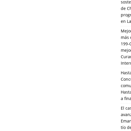
soste
de C
prog
en L
Mejo
más 
199-
mejo
Cura
Inte
Hasta
Conc
comun
Hasta
a fin
El ca
avanz
Eman
tío 