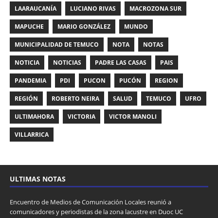
LAARAUCANÍA
LUCIANO RIVAS
MACROZONA SUR
MAPUCHE
MARIO GONZÁLEZ
MUNDO
MUNICIPALIDAD DE TEMUCO
NOTA
NOTAS
NOTICIA
NOTICIAS
PADRE LAS CASAS
PAIS
PANDEMIA
PDI
PUCON
PUCÓN
REGION
REGIÓN
ROBERTO NEIRA
SALUD
TEMUCO
UFRO
ULTIMAHORA
VICTORIA
VICTOR MANOLI
VILLARRICA
ULTIMAS NOTAS
Encuentro de Medios de Comunicación Locales reunió a
comunicadores y periodistas de la zona lacustre en Duoc UC