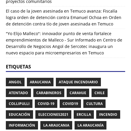
proyectos comunitarios
El caso de la joven asesinada en Temuco avanza: Fiscalía
logra orden de detención contra Emanuel Ochoa
en
Orden
de detención contra tío de joven asesinada en Temuco
"Yo Elijo Malleco": innovador punto de venta fortalece
emprendimientos de Malleco - Sur Informado
en
Centro de
Desarrollo de Negocios Angol de Sercotec inaugura un
nuevo espacio para microempresarios en Temuco
ETIQUETAS
ANGOL
ARAUCANIA
ATAQUE INCENDIARIO
ATENTADO
CARABINEROS
CARAHUE
CHILE
COLLIPULLI
COVID-19
COVID19
CULTURA
EDUCACIÓN
ELECCIONES2021
ERCILLA
INCENDIO
INFORMACIÓN
LA ARAUCANIA
LA ARAUCANÍA