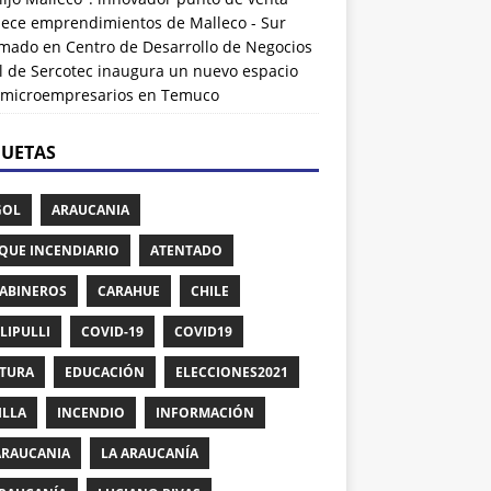
alece emprendimientos de Malleco - Sur
rmado
en
Centro de Desarrollo de Negocios
l de Sercotec inaugura un nuevo espacio
 microempresarios en Temuco
QUETAS
GOL
ARAUCANIA
QUE INCENDIARIO
ATENTADO
ABINEROS
CARAHUE
CHILE
LIPULLI
COVID-19
COVID19
TURA
EDUCACIÓN
ELECCIONES2021
ILLA
INCENDIO
INFORMACIÓN
ARAUCANIA
LA ARAUCANÍA