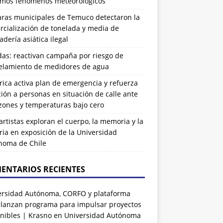
imos fenómenos meteorológicos
ras municipales de Temuco detectaron la
cialización de tonelada y media de
dería asiática ilegal
das: reactivan campaña por riesgo de
elamiento de medidores de agua
rrica activa plan de emergencia y refuerza
ión a personas en situación de calle ante
zones y temperaturas bajo cero
artistas exploran el cuerpo, la memoria y la
ia en exposición de la Universidad
noma de Chile
ENTARIOS RECIENTES
ersidad Autónoma, CORFO y plataforma
 lanzan programa para impulsar proyectos
nibles | Krasno
en
Universidad Autónoma