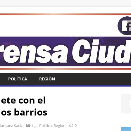
POLÍTICA
REGIÓN
te con el
os barrios
Márquez Kacic
fija
,
Política
,
Región
0