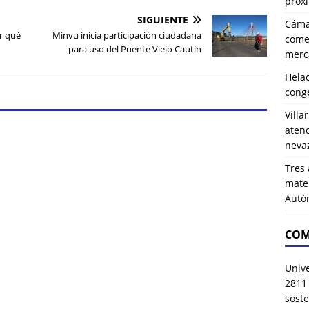
próx
SIGUIENTE
Cáma
r qué
Minvu inicia participación ciudadana
comer
para uso del Puente Viejo Cautín
merca
Hela
cong
Villa
atenc
neva
Tres 
mater
Autó
COM
Univ
2811
soste