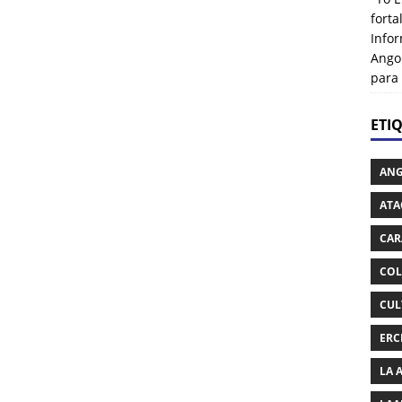
fort
Info
Ango
para
ETI
AN
ATA
CAR
COL
CUL
ERC
LA 