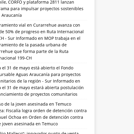
hile, CORFO y plataforma 2811 lanzan
rama para impulsar proyectos sostenibles
a Araucanía
ramiento vial en Curarrehue avanza con
de 50% de progreso en Ruta Internacional
CH - Sur Informado
en
MOP trabaja en el
ramiento de la pasada urbana de
rrehue que forma parte de la Ruta
rnacional 199-CH
 el 31 de mayo está abierto el Fondo
ursable Aguas Araucanía para proyectos
itarios de la región - Sur Informado
en
 el 31 de mayo estará abierta postulación
anciamiento de proyectos comunitarios
so de la joven asesinada en Temuco
a: Fiscalía logra orden de detención contra
uel Ochoa
en
Orden de detención contra
de joven asesinada en Temuco
lijo Malleco": innovador punto de venta