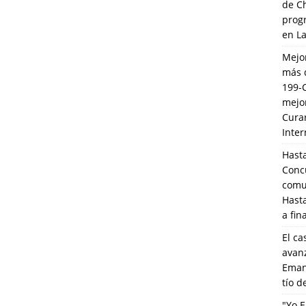
de C
prog
en L
Mejo
más 
199-
mejo
Cura
Inte
Hasta
Conc
comun
Hasta
a fin
El ca
avanz
Eman
tío 
"Yo E