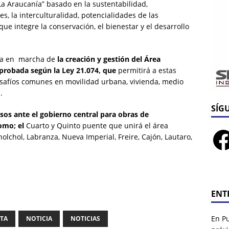
La Araucanía” basado en la sustentabilidad,
es, la interculturalidad, potencialidades de las
ue integre la conservación, el bienestar y el desarrollo
sta en marcha de
la creación y gestión del Área
probada según la Ley 21.074, que
permitirá a estas
afíos comunes en movilidad urbana, vivienda, medio
.
SÍG
rsos ante el gobierno central para obras de
como; el
Cuarto y Quinto puente que unirá el área
chol, Labranza, Nueva Imperial, Freire, Cajón, Lautaro,
ENT
En P
TA
NOTICIA
NOTICIAS