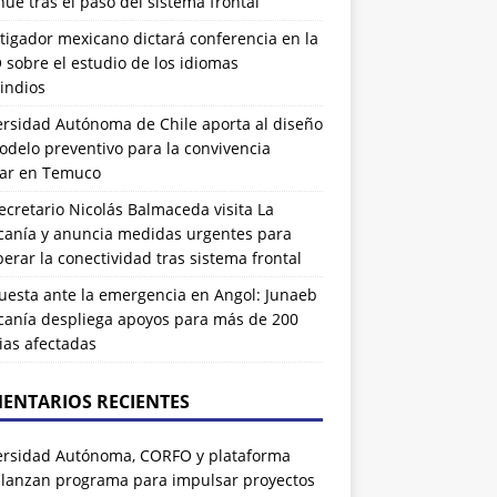
ue tras el paso del sistema frontal
tigador mexicano dictará conferencia en la
sobre el estudio de los idiomas
indios
ersidad Autónoma de Chile aporta al diseño
delo preventivo para la convivencia
lar en Temuco
cretario Nicolás Balmaceda visita La
canía y anuncia medidas urgentes para
erar la conectividad tras sistema frontal
uesta ante la emergencia en Angol: Junaeb
canía despliega apoyos para más de 200
ias afectadas
ENTARIOS RECIENTES
ersidad Autónoma, CORFO y plataforma
 lanzan programa para impulsar proyectos