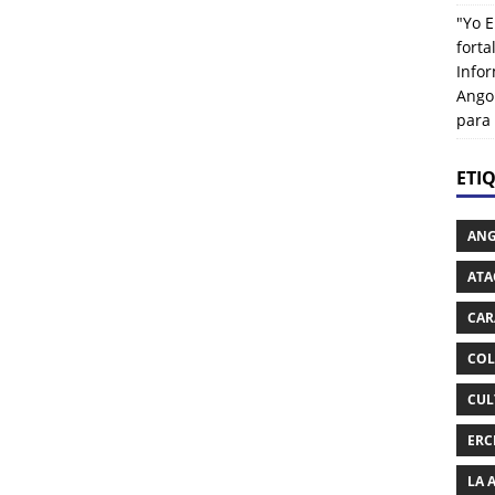
"Yo E
fort
Info
Ango
para
ETI
AN
ATA
CAR
COL
CUL
ERC
LA 