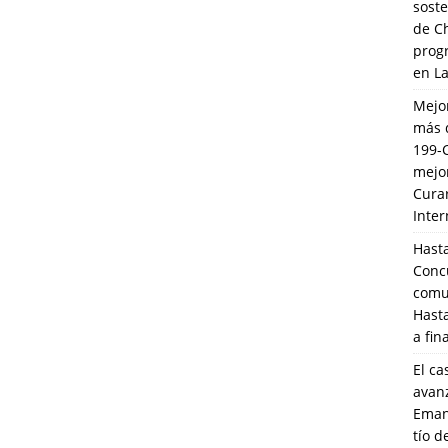
soste
de C
prog
en L
Mejo
más 
199-
mejo
Cura
Inte
Hasta
Conc
comun
Hasta
a fin
El ca
avanz
Eman
tío 