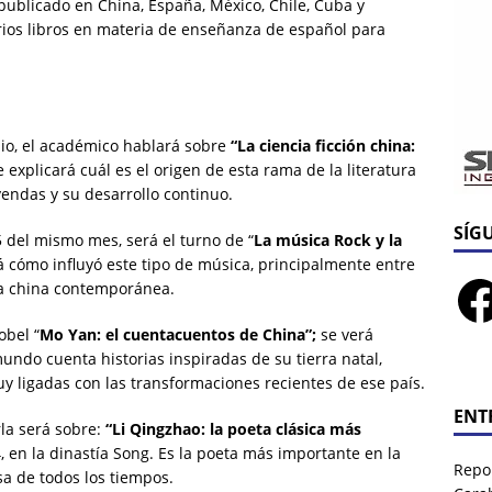
publicado en China, España, México, Chile, Cuba y
arios libros en materia de enseñanza de español para
unio, el académico hablará sobre
“La ciencia ficción china:
explicará cuál es el origen de esta rama de la literatura
eyendas y su desarrollo continuo.
SÍG
5 del mismo mes, será el turno de “
La música Rock y la
 cómo influyó este tipo de música, principalmente entre
esía china contemporánea.
obel “
Mo Yan: el cuentacuentos de China”;
se verá
undo cuenta historias inspiradas de su tierra natal,
muy ligadas con las transformaciones recientes de ese país.
ENT
rla será sobre:
“Li Qingzhao: la poeta clásica más
, en la dinastía Song. Es la poeta más importante en la
Repor
sa de todos los tiempos.