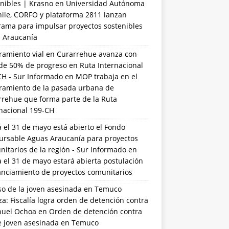
nibles | Krasno
en
Universidad Autónoma
hile, CORFO y plataforma 2811 lanzan
rama para impulsar proyectos sostenibles
a Araucanía
ramiento vial en Curarrehue avanza con
de 50% de progreso en Ruta Internacional
CH - Sur Informado
en
MOP trabaja en el
ramiento de la pasada urbana de
rrehue que forma parte de la Ruta
rnacional 199-CH
 el 31 de mayo está abierto el Fondo
ursable Aguas Araucanía para proyectos
itarios de la región - Sur Informado
en
 el 31 de mayo estará abierta postulación
anciamiento de proyectos comunitarios
so de la joven asesinada en Temuco
a: Fiscalía logra orden de detención contra
uel Ochoa
en
Orden de detención contra
de joven asesinada en Temuco