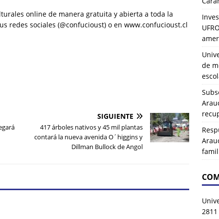
Carah
turales online de manera gratuita y abierta a toda la
Inves
us redes sociales (@confucioust) o en www.confucioust.cl
UFRO 
amer
Univ
de mo
esco
Subse
Arau
recup
SIGUIENTE
legará
417 árboles nativos y 45 mil plantas
Resp
contará la nueva avenida O´higgins y
Arau
Dillman Bullock de Angol
famil
COM
Univ
2811