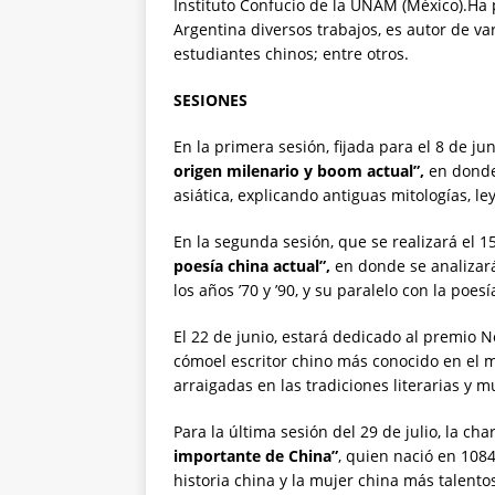
Instituto Confucio de la UNAM (México).Ha 
Argentina diversos trabajos, es autor de v
estudiantes chinos; entre otros.
SESIONES
En la primera sesión, fijada para el 8 de j
origen milenario y boom actual”,
en donde 
asiática, explicando antiguas mitologías, l
En la segunda sesión, que se realizará el 1
poesía china actual”,
en donde se analizará
los años ’70 y ’90, y su paralelo con la po
El 22 de junio, estará dedicado al premio N
cómoel escritor chino más conocido en el m
arraigadas en las tradiciones literarias y 
Para la última sesión del 29 de julio, la cha
importante de China”
, quien nació en 1084
historia china y la mujer china más talento