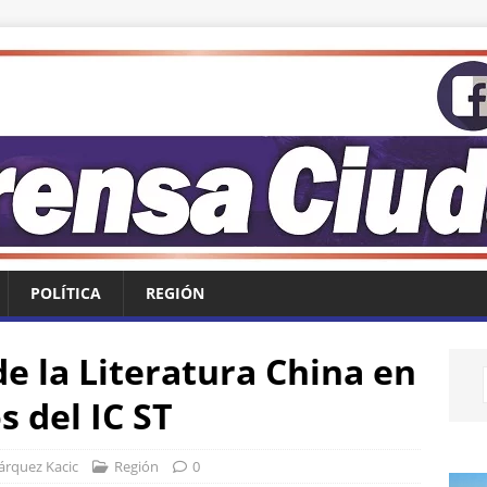
POLÍTICA
REGIÓN
de la Literatura China en
s del IC ST
árquez Kacic
Región
0