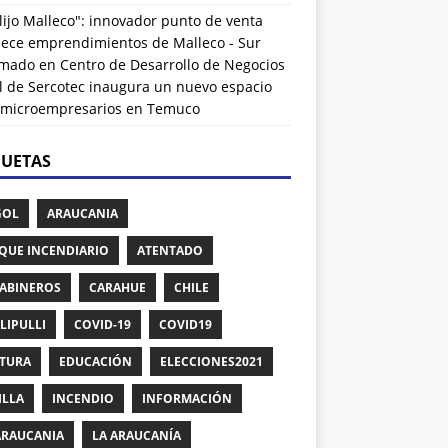
lijo Malleco": innovador punto de venta
alece emprendimientos de Malleco - Sur
rmado
en
Centro de Desarrollo de Negocios
l de Sercotec inaugura un nuevo espacio
 microempresarios en Temuco
QUETAS
GOL
ARAUCANIA
QUE INCENDIARIO
ATENTADO
ABINEROS
CARAHUE
CHILE
LIPULLI
COVID-19
COVID19
TURA
EDUCACIÓN
ELECCIONES2021
ILLA
INCENDIO
INFORMACIÓN
ARAUCANIA
LA ARAUCANÍA