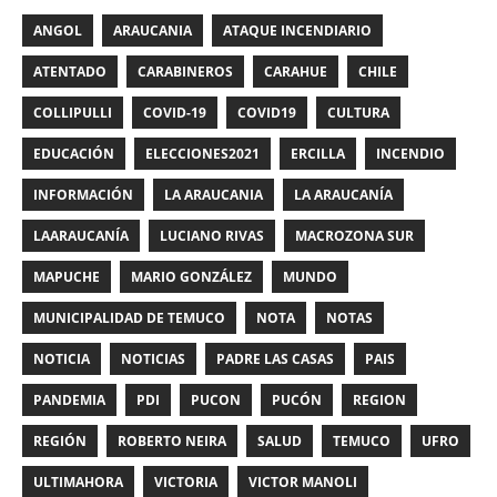
ANGOL
ARAUCANIA
ATAQUE INCENDIARIO
ATENTADO
CARABINEROS
CARAHUE
CHILE
COLLIPULLI
COVID-19
COVID19
CULTURA
EDUCACIÓN
ELECCIONES2021
ERCILLA
INCENDIO
INFORMACIÓN
LA ARAUCANIA
LA ARAUCANÍA
LAARAUCANÍA
LUCIANO RIVAS
MACROZONA SUR
MAPUCHE
MARIO GONZÁLEZ
MUNDO
MUNICIPALIDAD DE TEMUCO
NOTA
NOTAS
NOTICIA
NOTICIAS
PADRE LAS CASAS
PAIS
PANDEMIA
PDI
PUCON
PUCÓN
REGION
REGIÓN
ROBERTO NEIRA
SALUD
TEMUCO
UFRO
ULTIMAHORA
VICTORIA
VICTOR MANOLI