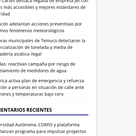
 Cartes destaca llegada de empresa Jet con
as más accesibles y mejores estándares de
ridad
ucón adelantan acciones preventivas por
imos fenómenos meteorológicos
ras municipales de Temuco detectaron la
cialización de tonelada y media de
dería asiática ilegal
das: reactivan campaña por riesgo de
elamiento de medidores de agua
rrica activa plan de emergencia y refuerza
ión a personas en situación de calle ante
zones y temperaturas bajo cero
ENTARIOS RECIENTES
ersidad Autónoma, CORFO y plataforma
 lanzan programa para impulsar proyectos