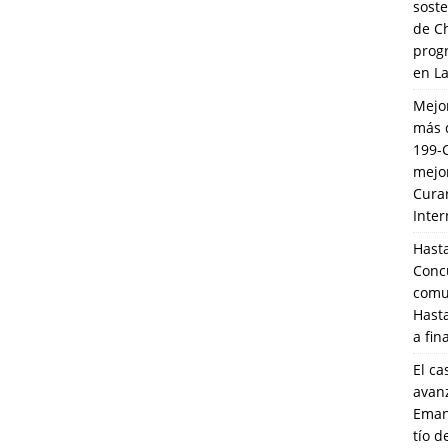
soste
de C
prog
en L
Mejo
más 
199-
mejo
Cura
Inte
Hasta
Conc
comun
Hasta
a fin
El ca
avanz
Eman
tío 