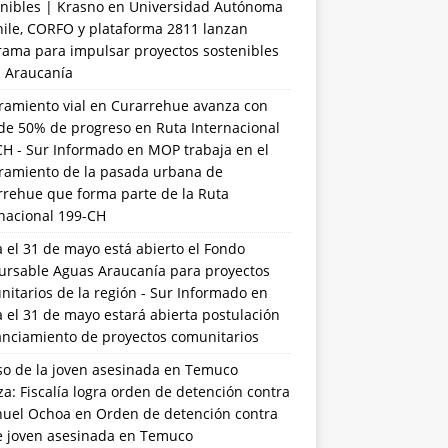
nibles | Krasno
en
Universidad Autónoma
hile, CORFO y plataforma 2811 lanzan
rama para impulsar proyectos sostenibles
a Araucanía
ramiento vial en Curarrehue avanza con
de 50% de progreso en Ruta Internacional
CH - Sur Informado
en
MOP trabaja en el
ramiento de la pasada urbana de
rrehue que forma parte de la Ruta
rnacional 199-CH
 el 31 de mayo está abierto el Fondo
ursable Aguas Araucanía para proyectos
itarios de la región - Sur Informado
en
 el 31 de mayo estará abierta postulación
anciamiento de proyectos comunitarios
so de la joven asesinada en Temuco
a: Fiscalía logra orden de detención contra
uel Ochoa
en
Orden de detención contra
de joven asesinada en Temuco