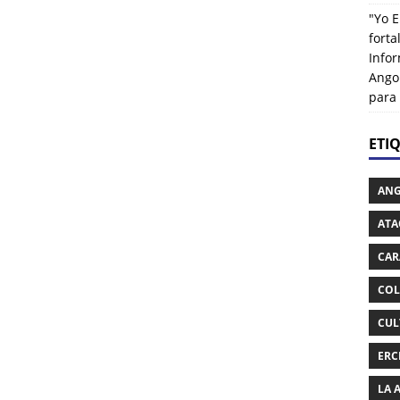
"Yo E
fort
Info
Ango
para
ETI
AN
ATA
CAR
COL
CUL
ERC
LA 