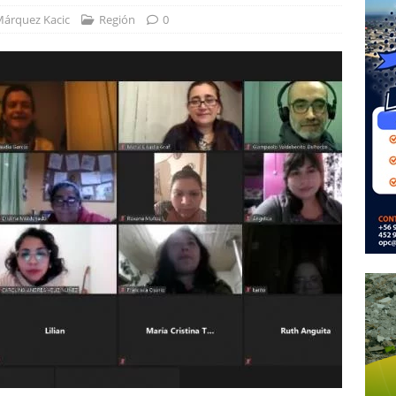
Márquez Kacic
Región
0