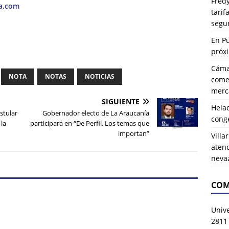
Fredy
ca.com
tarif
segu
En P
próx
Cáma
NOTA
NOTAS
NOTICIAS
comer
merca
SIGUIENTE
Hela
stular
Gobernador electo de La Araucanía
cong
la
participará en “De Perfil, Los temas que
importan”
Villa
atenc
neva
COM
Univ
2811