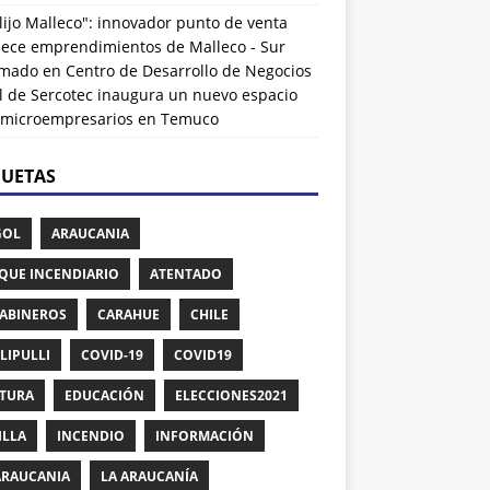
lijo Malleco": innovador punto de venta
alece emprendimientos de Malleco - Sur
rmado
en
Centro de Desarrollo de Negocios
l de Sercotec inaugura un nuevo espacio
 microempresarios en Temuco
QUETAS
GOL
ARAUCANIA
QUE INCENDIARIO
ATENTADO
ABINEROS
CARAHUE
CHILE
LIPULLI
COVID-19
COVID19
TURA
EDUCACIÓN
ELECCIONES2021
ILLA
INCENDIO
INFORMACIÓN
ARAUCANIA
LA ARAUCANÍA