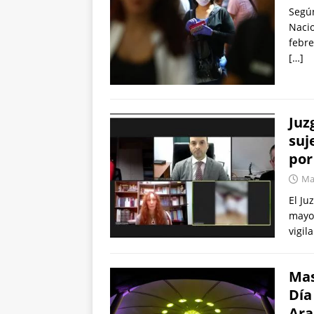
Según
Nacio
febre
[…]
Juz
suj
por
Mar
El Ju
mayo–
vigil
Mas
Día
Ara