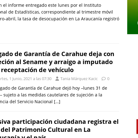
 el informe entregado este lunes por el Instituto
nal de Estadísticas, correspondiente al trimestre móvil
ro-abril, la tasa de desocupación en La Araucanía registró
gado de Garantía de Carahue deja con
eción al Sename y arraigo a imputado
 receptación de vehículo
tes, 1 Junio, 2021 a las 07:30
Tania Márquez Kacic
0
zgado de Garantía de Carahue dejó hoy –lunes 31 de
 sujeto a las medidas cautelares de sujeción a la
ancia del Servicio Nacional
[…]
iva participación ciudadana registra el
 del Patrimonio Cultural en La
ucanía y el país