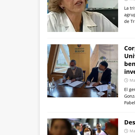
La tr
agrup
de Tr
Cor
Uni
ben
inv
Mar
El ge
Gonza
Pabe
Des
Mar