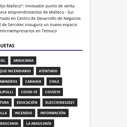
lijo Malleco": innovador punto de venta
alece emprendimientos de Malleco - Sur
rmado
en
Centro de Desarrollo de Negocios
l de Sercotec inaugura un nuevo espacio
 microempresarios en Temuco
QUETAS
GOL
ARAUCANIA
QUE INCENDIARIO
ATENTADO
ABINEROS
CARAHUE
CHILE
LIPULLI
COVID-19
COVID19
TURA
EDUCACIÓN
ELECCIONES2021
ILLA
INCENDIO
INFORMACIÓN
ARAUCANIA
LA ARAUCANÍA