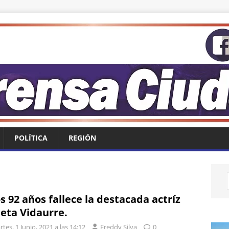
POLÍTICA
REGIÓN
os 92 años fallece la destacada actríz
leta Vidaurre.
tes, 1 Junio, 2021 a las 14:12
Freddy Silva
0