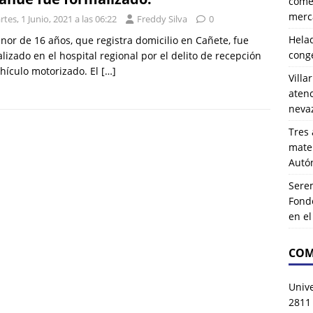
comer
merca
tes, 1 Junio, 2021 a las 06:22
Freddy Silva
0
Hela
nor de 16 años, que registra domicilio en Cañete, fue
cong
lizado en el hospital regional por el delito de recepción
hículo motorizado. El
[…]
Villa
atenc
neva
Tres 
mater
Autó
Serem
Fond
en e
COM
Univ
2811