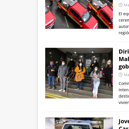
Mar
El eq
cerem
autor
regi
Dir
Mal
gob
Mar
Comit
Inten
desti
vivi
Jov
Car