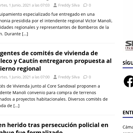
tes, 1 Junio, 2021 a las 07:03
Freddy Silva
0
uipamiento especializado fue entregado en una
onia presidida por el intendente regional Victor Manoli,
idades regionales y representantes de Bomberos de la
ón. Durante
[…]
igentes de comités de vivienda de
leco y Cautín entregaron propuesta al
SÍG
ierno regional
tes, 1 Junio, 2021 a las 07:00
Freddy Silva
0
és de Vivienda junto al Core Sandoval proponen a
dente Manoli convenio para compra de terrenos
nados a proyectos habitacionales. Diversos comités de
enda de
[…]
ENT
en herido tras persecución policial en
Cáma
ahue fue formalizado.