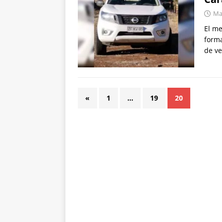
Mar
El me
forma
de ve
«
1
…
19
20