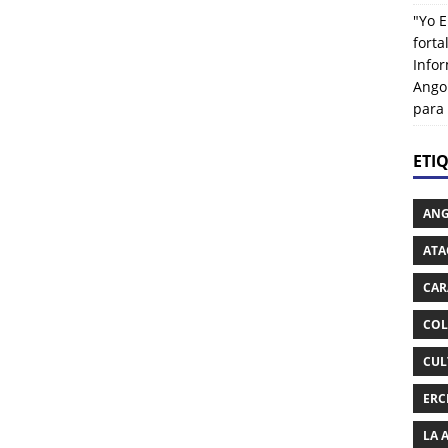
"Yo E
fort
Info
Ango
para
ETI
AN
ATA
CAR
COL
CUL
ERC
LA 