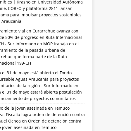
nibles | Krasno
en
Universidad Autónoma
hile, CORFO y plataforma 2811 lanzan
rama para impulsar proyectos sostenibles
a Araucanía
ramiento vial en Curarrehue avanza con
de 50% de progreso en Ruta Internacional
CH - Sur Informado
en
MOP trabaja en el
ramiento de la pasada urbana de
rrehue que forma parte de la Ruta
rnacional 199-CH
 el 31 de mayo está abierto el Fondo
ursable Aguas Araucanía para proyectos
itarios de la región - Sur Informado
en
 el 31 de mayo estará abierta postulación
anciamiento de proyectos comunitarios
so de la joven asesinada en Temuco
a: Fiscalía logra orden de detención contra
uel Ochoa
en
Orden de detención contra
de joven asesinada en Temuco