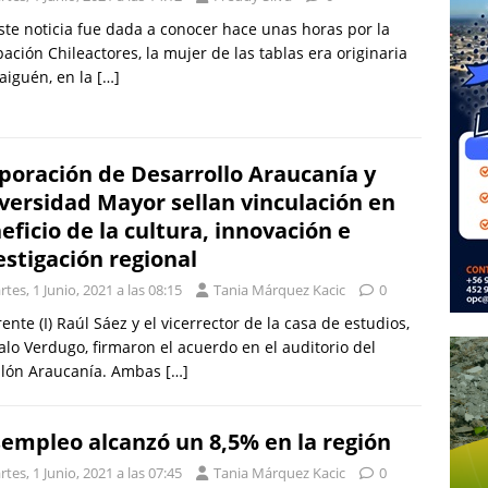
iste noticia fue dada a conocer hace unas horas por la
ación Chileactores, la mujer de las tablas era originaria
aiguén, en la
[…]
poración de Desarrollo Araucanía y
versidad Mayor sellan vinculación en
eficio de la cultura, innovación e
estigación regional
tes, 1 Junio, 2021 a las 08:15
Tania Márquez Kacic
0
rente (I) Raúl Sáez y el vicerrector de la casa de estudios,
lo Verdugo, firmaron el acuerdo en el auditorio del
llón Araucanía. Ambas
[…]
empleo alcanzó un 8,5% en la región
tes, 1 Junio, 2021 a las 07:45
Tania Márquez Kacic
0