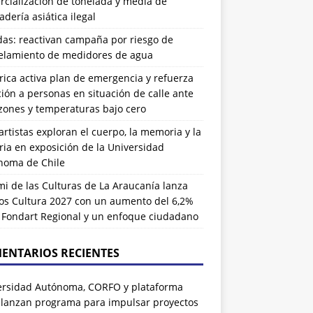
cialización de tonelada y media de
dería asiática ilegal
das: reactivan campaña por riesgo de
elamiento de medidores de agua
rrica activa plan de emergencia y refuerza
ión a personas en situación de calle ante
zones y temperaturas bajo cero
artistas exploran el cuerpo, la memoria y la
ia en exposición de la Universidad
noma de Chile
i de las Culturas de La Araucanía lanza
os Cultura 2027 con un aumento del 6,2%
l Fondart Regional y un enfoque ciudadano
ENTARIOS RECIENTES
ersidad Autónoma, CORFO y plataforma
 lanzan programa para impulsar proyectos