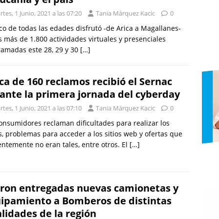
tes, 1 Junio, 2021 a las 07:20
Tania Márquez Kacic
0
co de todas las edades disfrutó -de Arica a Magallanes-
s más de 1.800 actividades virtuales y presenciales
amadas este 28, 29 y 30
[…]
ca de 160 reclamos recibió el Sernac
ante la primera jornada del cyberday
tes, 1 Junio, 2021 a las 07:10
Tania Márquez Kacic
0
onsumidores reclaman dificultades para realizar los
, problemas para acceder a los sitios web y ofertas que
ntemente no eran tales, entre otros. El
[…]
ron entregadas nuevas camionetas y
ipamiento a Bomberos de distintas
alidades de la región