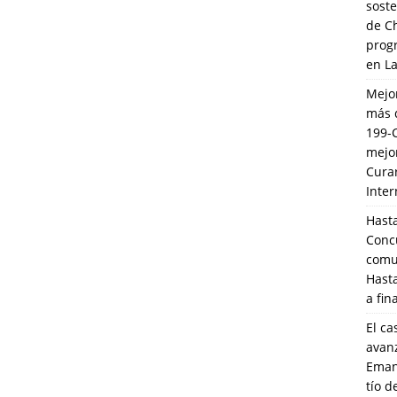
soste
de C
prog
en L
Mejo
más 
199-
mejo
Cura
Inte
Hasta
Conc
comun
Hasta
a fin
El ca
avanz
Eman
tío 