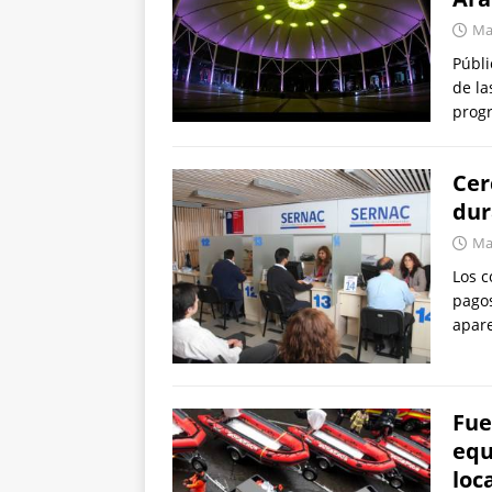
Mar
Públi
de la
progr
Cer
dur
Mar
Los c
pagos
apare
Fue
equ
loc