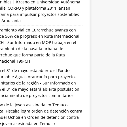
nibles | Krasno
en
Universidad Autónoma
hile, CORFO y plataforma 2811 lanzan
rama para impulsar proyectos sostenibles
a Araucanía
ramiento vial en Curarrehue avanza con
de 50% de progreso en Ruta Internacional
CH - Sur Informado
en
MOP trabaja en el
ramiento de la pasada urbana de
rrehue que forma parte de la Ruta
rnacional 199-CH
 el 31 de mayo está abierto el Fondo
ursable Aguas Araucanía para proyectos
itarios de la región - Sur Informado
en
 el 31 de mayo estará abierta postulación
anciamiento de proyectos comunitarios
so de la joven asesinada en Temuco
a: Fiscalía logra orden de detención contra
uel Ochoa
en
Orden de detención contra
de joven asesinada en Temuco