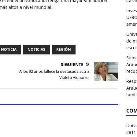
ue el Pabellón Araucanía tenga una mayor vinculación
Carah
 más altos a nivel mundial.
Inves
UFRO 
amer
Univ
de mo
esco
NOTICIA
NOTICIAS
REGIÓN
Subse
SIGUIENTE
Arau
recup
A los 92 años fallece la destacada actríz
Violeta Vidaurre.
Resp
Arau
famil
COM
Univ
2811