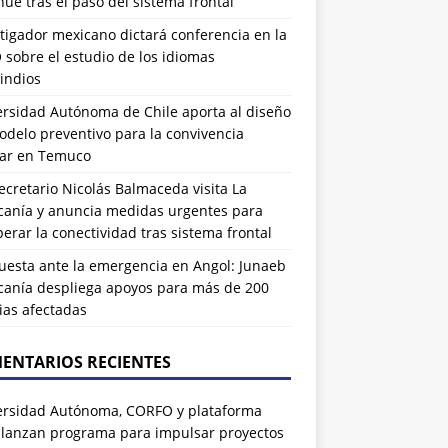
ue tras el paso del sistema frontal
tigador mexicano dictará conferencia en la
sobre el estudio de los idiomas
indios
ersidad Autónoma de Chile aporta al diseño
delo preventivo para la convivencia
lar en Temuco
cretario Nicolás Balmaceda visita La
canía y anuncia medidas urgentes para
erar la conectividad tras sistema frontal
uesta ante la emergencia en Angol: Junaeb
canía despliega apoyos para más de 200
ias afectadas
ENTARIOS RECIENTES
ersidad Autónoma, CORFO y plataforma
 lanzan programa para impulsar proyectos