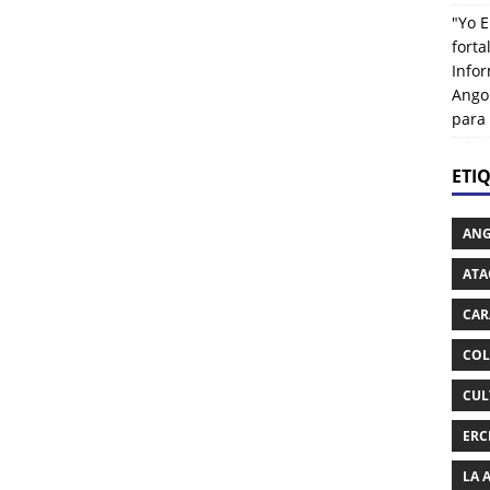
"Yo E
fort
Info
Ango
para
ETI
AN
ATA
CAR
COL
CUL
ERC
LA 