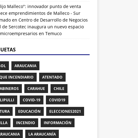
lijo Malleco": innovador punto de venta
alece emprendimientos de Malleco - Sur
rmado
en
Centro de Desarrollo de Negocios
l de Sercotec inaugura un nuevo espacio
 microempresarios en Temuco
QUETAS
GOL
ARAUCANIA
QUE INCENDIARIO
ATENTADO
ABINEROS
CARAHUE
CHILE
LIPULLI
COVID-19
COVID19
TURA
EDUCACIÓN
ELECCIONES2021
ILLA
INCENDIO
INFORMACIÓN
ARAUCANIA
LA ARAUCANÍA