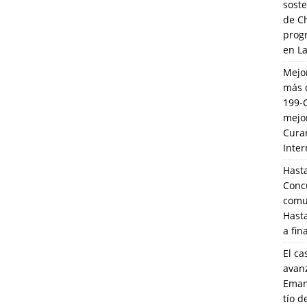
soste
de C
prog
en L
Mejo
más 
199-
mejo
Cura
Inte
Hasta
Conc
comun
Hasta
a fin
El ca
avanz
Eman
tío 