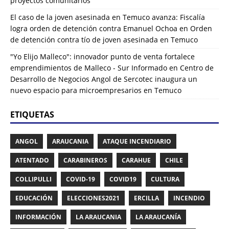
proyectos comunitarios
El caso de la joven asesinada en Temuco avanza: Fiscalía
logra orden de detención contra Emanuel Ochoa
en
Orden
de detención contra tío de joven asesinada en Temuco
"Yo Elijo Malleco": innovador punto de venta fortalece
emprendimientos de Malleco - Sur Informado
en
Centro de
Desarrollo de Negocios Angol de Sercotec inaugura un
nuevo espacio para microempresarios en Temuco
ETIQUETAS
ANGOL
ARAUCANIA
ATAQUE INCENDIARIO
ATENTADO
CARABINEROS
CARAHUE
CHILE
COLLIPULLI
COVID-19
COVID19
CULTURA
EDUCACIÓN
ELECCIONES2021
ERCILLA
INCENDIO
INFORMACIÓN
LA ARAUCANIA
LA ARAUCANÍA