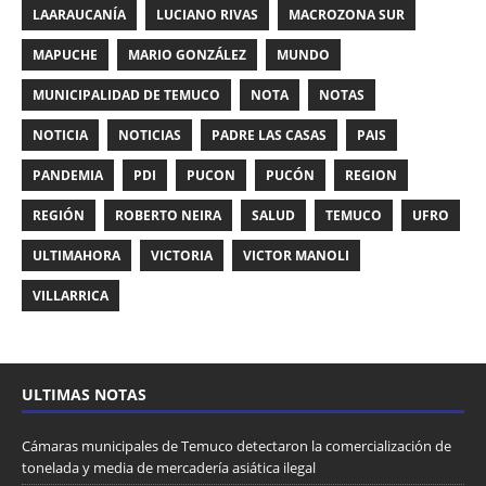
LAARAUCANÍA
LUCIANO RIVAS
MACROZONA SUR
MAPUCHE
MARIO GONZÁLEZ
MUNDO
MUNICIPALIDAD DE TEMUCO
NOTA
NOTAS
NOTICIA
NOTICIAS
PADRE LAS CASAS
PAIS
PANDEMIA
PDI
PUCON
PUCÓN
REGION
REGIÓN
ROBERTO NEIRA
SALUD
TEMUCO
UFRO
ULTIMAHORA
VICTORIA
VICTOR MANOLI
VILLARRICA
ULTIMAS NOTAS
Cámaras municipales de Temuco detectaron la comercialización de
tonelada y media de mercadería asiática ilegal