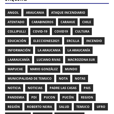
ANGOL
ARAUCANIA
ATAQUE INCENDIARIO
ATENTADO
CARABINEROS
CARAHUE
CHILE
COLLIPULLI
COVID-19
COVID19
CULTURA
EDUCACIÓN
ELECCIONES2021
ERCILLA
INCENDIO
INFORMACIÓN
LA ARAUCANIA
LA ARAUCANÍA
LAARAUCANÍA
LUCIANO RIVAS
MACROZONA SUR
MAPUCHE
MARIO GONZÁLEZ
MUNDO
MUNICIPALIDAD DE TEMUCO
NOTA
NOTAS
NOTICIA
NOTICIAS
PADRE LAS CASAS
PAIS
PANDEMIA
PDI
PUCON
PUCÓN
REGION
REGIÓN
ROBERTO NEIRA
SALUD
TEMUCO
UFRO