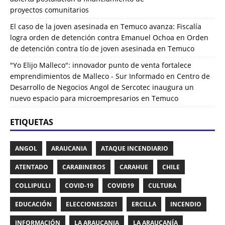
proyectos comunitarios
El caso de la joven asesinada en Temuco avanza: Fiscalía
logra orden de detención contra Emanuel Ochoa
en
Orden
de detención contra tío de joven asesinada en Temuco
"Yo Elijo Malleco": innovador punto de venta fortalece
emprendimientos de Malleco - Sur Informado
en
Centro de
Desarrollo de Negocios Angol de Sercotec inaugura un
nuevo espacio para microempresarios en Temuco
ETIQUETAS
ANGOL
ARAUCANIA
ATAQUE INCENDIARIO
ATENTADO
CARABINEROS
CARAHUE
CHILE
COLLIPULLI
COVID-19
COVID19
CULTURA
EDUCACIÓN
ELECCIONES2021
ERCILLA
INCENDIO
INFORMACIÓN
LA ARAUCANIA
LA ARAUCANÍA