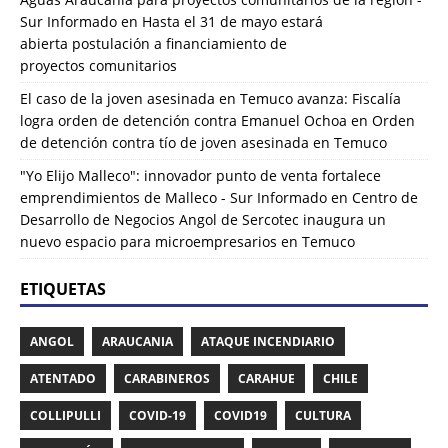
Sur Informado
en
Hasta el 31 de mayo estará
abierta postulación a financiamiento de
proyectos comunitarios
El caso de la joven asesinada en Temuco avanza: Fiscalía
logra orden de detención contra Emanuel Ochoa
en
Orden
de detención contra tío de joven asesinada en Temuco
"Yo Elijo Malleco": innovador punto de venta fortalece
emprendimientos de Malleco - Sur Informado
en
Centro de
Desarrollo de Negocios Angol de Sercotec inaugura un
nuevo espacio para microempresarios en Temuco
ETIQUETAS
ANGOL
ARAUCANIA
ATAQUE INCENDIARIO
ATENTADO
CARABINEROS
CARAHUE
CHILE
COLLIPULLI
COVID-19
COVID19
CULTURA