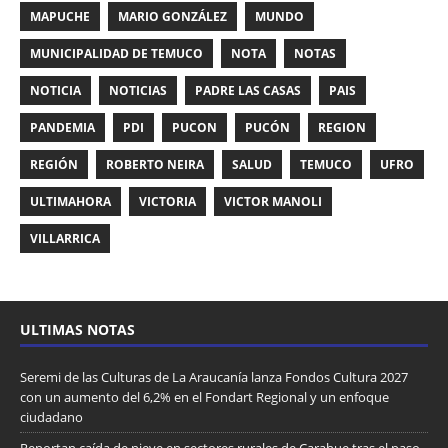
MAPUCHE
MARIO GONZÁLEZ
MUNDO
MUNICIPALIDAD DE TEMUCO
NOTA
NOTAS
NOTICIA
NOTICIAS
PADRE LAS CASAS
PAIS
PANDEMIA
PDI
PUCON
PUCÓN
REGION
REGIÓN
ROBERTO NEIRA
SALUD
TEMUCO
UFRO
ULTIMAHORA
VICTORIA
VICTOR MANOLI
VILLARRICA
ULTIMAS NOTAS
Seremi de las Culturas de La Araucanía lanza Fondos Cultura 2027
con un aumento del 6,2% en el Fondart Regional y un enfoque
ciudadano