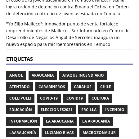
logra orden de detención contra Emanuel Ochoa
en
Orden
de detención contra tío de joven asesinada en Temuco
"Yo Elijo Malleco": innovador punto de venta fortalece
emprendimientos de Malleco - Sur Informado
en
Centro de
Desarrollo de Negocios Angol de Sercotec inaugura un
nuevo espacio para microempresarios en Temuco
ETIQUETAS
ANGOL
ARAUCANIA
ATAQUE INCENDIARIO
ATENTADO
CARABINEROS
CARAHUE
CHILE
COLLIPULLI
COVID-19
COVID19
CULTURA
EDUCACIÓN
ELECCIONES2021
ERCILLA
INCENDIO
INFORMACIÓN
LA ARAUCANIA
LA ARAUCANÍA
LAARAUCANÍA
LUCIANO RIVAS
MACROZONA SUR