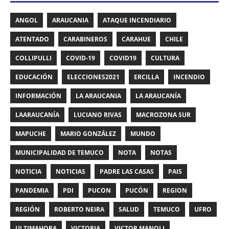
ANGOL
ARAUCANIA
ATAQUE INCENDIARIO
ATENTADO
CARABINEROS
CARAHUE
CHILE
COLLIPULLI
COVID-19
COVID19
CULTURA
EDUCACIÓN
ELECCIONES2021
ERCILLA
INCENDIO
INFORMACIÓN
LA ARAUCANIA
LA ARAUCANÍA
LAARAUCANÍA
LUCIANO RIVAS
MACROZONA SUR
MAPUCHE
MARIO GONZÁLEZ
MUNDO
MUNICIPALIDAD DE TEMUCO
NOTA
NOTAS
NOTICIA
NOTICIAS
PADRE LAS CASAS
PAIS
PANDEMIA
PDI
PUCON
PUCÓN
REGION
REGIÓN
ROBERTO NEIRA
SALUD
TEMUCO
UFRO
ULTIMAHORA
VICTORIA
VICTOR MANOLI