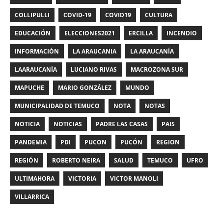
COLLIPULLI
COVID-19
COVID19
CULTURA
EDUCACIÓN
ELECCIONES2021
ERCILLA
INCENDIO
INFORMACIÓN
LA ARAUCANIA
LA ARAUCANÍA
LAARAUCANÍA
LUCIANO RIVAS
MACROZONA SUR
MAPUCHE
MARIO GONZÁLEZ
MUNDO
MUNICIPALIDAD DE TEMUCO
NOTA
NOTAS
NOTICIA
NOTICIAS
PADRE LAS CASAS
PAIS
PANDEMIA
PDI
PUCON
PUCÓN
REGION
REGIÓN
ROBERTO NEIRA
SALUD
TEMUCO
UFRO
ULTIMAHORA
VICTORIA
VICTOR MANOLI
VILLARRICA