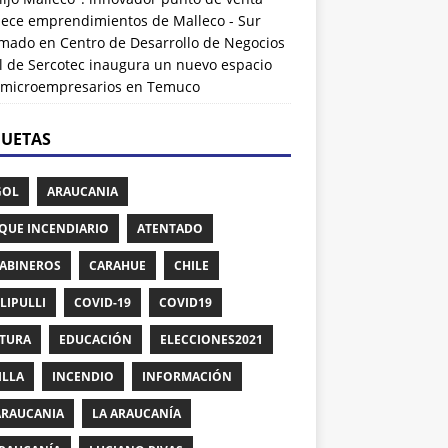
alece emprendimientos de Malleco - Sur
rmado
en
Centro de Desarrollo de Negocios
l de Sercotec inaugura un nuevo espacio
 microempresarios en Temuco
QUETAS
GOL
ARAUCANIA
QUE INCENDIARIO
ATENTADO
ABINEROS
CARAHUE
CHILE
LIPULLI
COVID-19
COVID19
TURA
EDUCACIÓN
ELECCIONES2021
ILLA
INCENDIO
INFORMACIÓN
ARAUCANIA
LA ARAUCANÍA