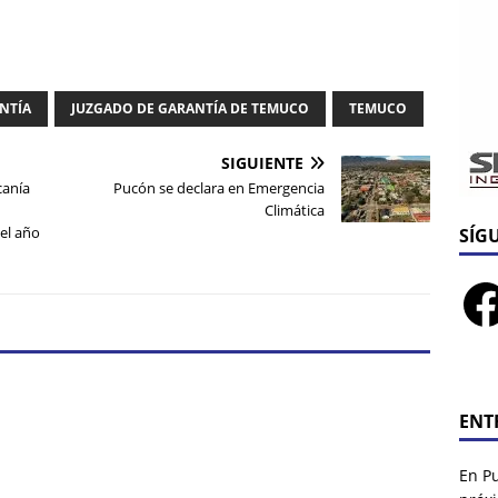
NTÍA
JUZGADO DE GARANTÍA DE TEMUCO
TEMUCO
SIGUIENTE
canía
Pucón se declara en Emergencia
Climática
 el año
SÍG
ENT
En P