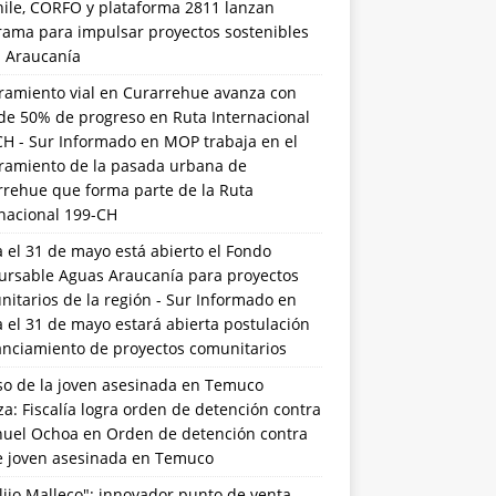
hile, CORFO y plataforma 2811 lanzan
rama para impulsar proyectos sostenibles
a Araucanía
ramiento vial en Curarrehue avanza con
de 50% de progreso en Ruta Internacional
CH - Sur Informado
en
MOP trabaja en el
ramiento de la pasada urbana de
rrehue que forma parte de la Ruta
rnacional 199-CH
 el 31 de mayo está abierto el Fondo
ursable Aguas Araucanía para proyectos
itarios de la región - Sur Informado
en
 el 31 de mayo estará abierta postulación
anciamiento de proyectos comunitarios
so de la joven asesinada en Temuco
a: Fiscalía logra orden de detención contra
uel Ochoa
en
Orden de detención contra
de joven asesinada en Temuco
lijo Malleco": innovador punto de venta