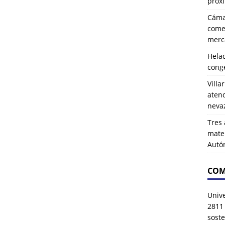
próx
Cáma
comer
merca
Hela
cong
Villa
atenc
neva
Tres 
mater
Autó
COM
Univ
2811
soste