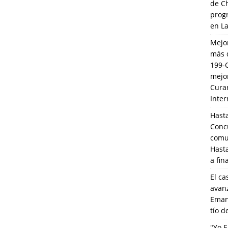
de C
prog
en L
Mejo
más 
199-
mejo
Cura
Inte
Hasta
Conc
comun
Hasta
a fin
El ca
avanz
Eman
tío 
"Yo E