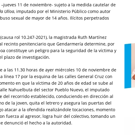
 –jueves 11 de noviembre- sujeto a la medida cautelar de
da Ulloa
, imputado por el Ministerio Público como autor
buso sexual de mayor de 14 años. Ilícitos perpetrados
 (causa rol 10.247-2021), la magistrada Ruth Martínez
al recinto penitenciario que Gendarmería determine, por
oa constituye un peligro para la seguridad de la víctima y
el plazo de investigación.
 a las 11.30 horas de ayer miércoles 10 de noviembre de
la línea 17 por la esquina de las calles General Cruz con
ento en que la víctima de 20 años de edad se sube al
 calle Nahuelbuta del sector Pueblo Nuevo, el imputado
e del recorrido establecido, conduciendo en dirección al
 de la joven, quita el letrero y asegura las puertas del
ego atacar a la ofendida realizándole tocaciones, momento
n fuerza al agresor, logra huir del colectivo, tomando un
ue denunció el hecho a la autoridad.