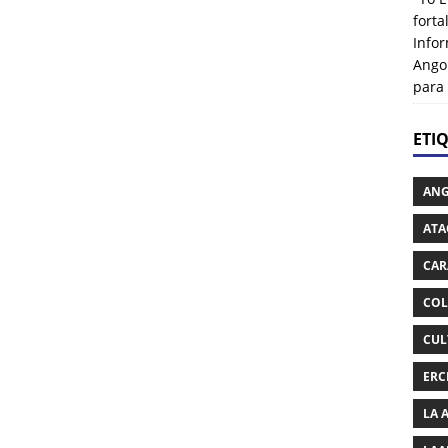
fort
Info
Ango
para
ETI
AN
ATA
CAR
COL
CUL
ERC
LA 