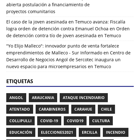
abierta postulación a financiamiento de
proyectos comunitarios
El caso de la joven asesinada en Temuco avanza: Fiscalía
logra orden de detención contra Emanuel Ochoa
en
Orden
de detención contra tío de joven asesinada en Temuco
"Yo Elijo Malleco": innovador punto de venta fortalece
emprendimientos de Malleco - Sur Informado
en
Centro de
Desarrollo de Negocios Angol de Sercotec inaugura un
nuevo espacio para microempresarios en Temuco
ETIQUETAS
ANGOL
ARAUCANIA
ATAQUE INCENDIARIO
ATENTADO
CARABINEROS
CARAHUE
CHILE
COLLIPULLI
COVID-19
COVID19
CULTURA
EDUCACIÓN
ELECCIONES2021
ERCILLA
INCENDIO