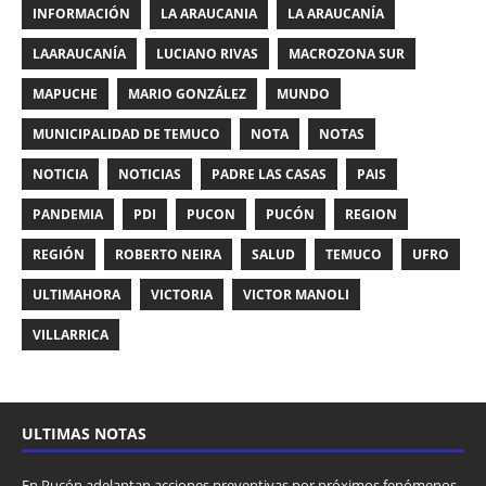
INFORMACIÓN
LA ARAUCANIA
LA ARAUCANÍA
LAARAUCANÍA
LUCIANO RIVAS
MACROZONA SUR
MAPUCHE
MARIO GONZÁLEZ
MUNDO
MUNICIPALIDAD DE TEMUCO
NOTA
NOTAS
NOTICIA
NOTICIAS
PADRE LAS CASAS
PAIS
PANDEMIA
PDI
PUCON
PUCÓN
REGION
REGIÓN
ROBERTO NEIRA
SALUD
TEMUCO
UFRO
ULTIMAHORA
VICTORIA
VICTOR MANOLI
VILLARRICA
ULTIMAS NOTAS
En Pucón adelantan acciones preventivas por próximos fenómenos