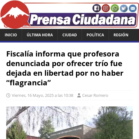
INICIO
ÚLTIMA HORA
CIUDAD
POLÍTICA
REGIÓN
Fiscalía informa que profesora
denunciada por ofrecer trío fue
dejada en libertad por no haber
“flagrancia”
Viernes, 16 Mayo, 2025 a las 10:38
Cesar Romero