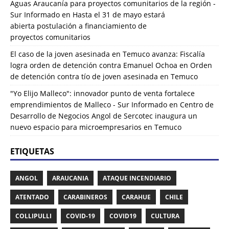
Aguas Araucanía para proyectos comunitarios de la región -
Sur Informado
en
Hasta el 31 de mayo estará
abierta postulación a financiamiento de
proyectos comunitarios
El caso de la joven asesinada en Temuco avanza: Fiscalía
logra orden de detención contra Emanuel Ochoa
en
Orden
de detención contra tío de joven asesinada en Temuco
"Yo Elijo Malleco": innovador punto de venta fortalece
emprendimientos de Malleco - Sur Informado
en
Centro de
Desarrollo de Negocios Angol de Sercotec inaugura un
nuevo espacio para microempresarios en Temuco
ETIQUETAS
ANGOL
ARAUCANIA
ATAQUE INCENDIARIO
ATENTADO
CARABINEROS
CARAHUE
CHILE
COLLIPULLI
COVID-19
COVID19
CULTURA