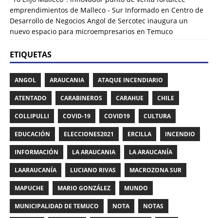
emprendimientos de Malleco - Sur Informado
en
Centro de
Desarrollo de Negocios Angol de Sercotec inaugura un
nuevo espacio para microempresarios en Temuco
ETIQUETAS
ANGOL
ARAUCANIA
ATAQUE INCENDIARIO
ATENTADO
CARABINEROS
CARAHUE
CHILE
COLLIPULLI
COVID-19
COVID19
CULTURA
EDUCACIÓN
ELECCIONES2021
ERCILLA
INCENDIO
INFORMACIÓN
LA ARAUCANIA
LA ARAUCANÍA
LAARAUCANÍA
LUCIANO RIVAS
MACROZONA SUR
MAPUCHE
MARIO GONZÁLEZ
MUNDO
MUNICIPALIDAD DE TEMUCO
NOTA
NOTAS