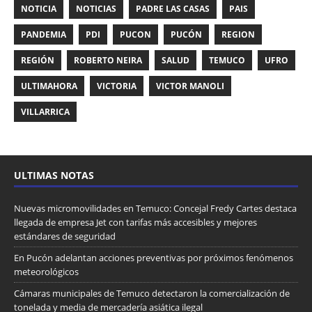
NOTICIA
NOTICIAS
PADRE LAS CASAS
PAIS
PANDEMIA
PDI
PUCON
PUCÓN
REGION
REGIÓN
ROBERTO NEIRA
SALUD
TEMUCO
UFRO
ULTIMAHORA
VICTORIA
VICTOR MANOLI
VILLARRICA
ULTIMAS NOTAS
Nuevas micromovilidades en Temuco: Concejal Fredy Cartes destaca
llegada de empresa Jet con tarifas más accesibles y mejores
estándares de seguridad
En Pucón adelantan acciones preventivas por próximos fenómenos
meteorológicos
Cámaras municipales de Temuco detectaron la comercialización de
tonelada y media de mercadería asiática ilegal