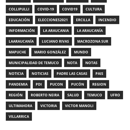
COLLIPULLI
COVID-19
COVID19
CULTURA
EDUCACIÓN
ELECCIONES2021
ERCILLA
INCENDIO
INFORMACIÓN
LA ARAUCANIA
LA ARAUCANÍA
LAARAUCANÍA
LUCIANO RIVAS
MACROZONA SUR
MAPUCHE
MARIO GONZÁLEZ
MUNDO
MUNICIPALIDAD DE TEMUCO
NOTA
NOTAS
NOTICIA
NOTICIAS
PADRE LAS CASAS
PAIS
PANDEMIA
PDI
PUCON
PUCÓN
REGION
REGIÓN
ROBERTO NEIRA
SALUD
TEMUCO
UFRO
ULTIMAHORA
VICTORIA
VICTOR MANOLI
VILLARRICA