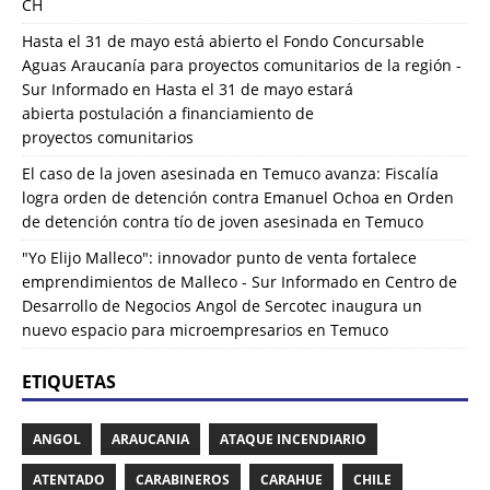
CH
Hasta el 31 de mayo está abierto el Fondo Concursable
Aguas Araucanía para proyectos comunitarios de la región -
Sur Informado
en
Hasta el 31 de mayo estará
abierta postulación a financiamiento de
proyectos comunitarios
El caso de la joven asesinada en Temuco avanza: Fiscalía
logra orden de detención contra Emanuel Ochoa
en
Orden
de detención contra tío de joven asesinada en Temuco
"Yo Elijo Malleco": innovador punto de venta fortalece
emprendimientos de Malleco - Sur Informado
en
Centro de
Desarrollo de Negocios Angol de Sercotec inaugura un
nuevo espacio para microempresarios en Temuco
ETIQUETAS
ANGOL
ARAUCANIA
ATAQUE INCENDIARIO
ATENTADO
CARABINEROS
CARAHUE
CHILE