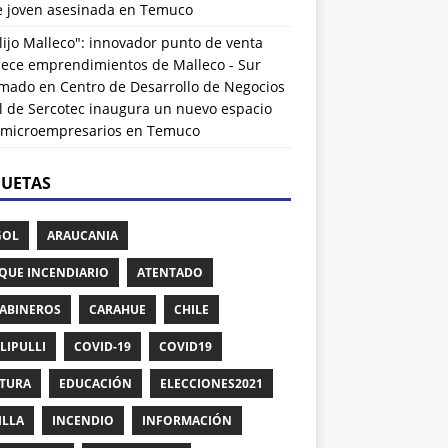
de joven asesinada en Temuco
lijo Malleco": innovador punto de venta
alece emprendimientos de Malleco - Sur
rmado
en
Centro de Desarrollo de Negocios
l de Sercotec inaugura un nuevo espacio
 microempresarios en Temuco
QUETAS
GOL
ARAUCANIA
QUE INCENDIARIO
ATENTADO
ABINEROS
CARAHUE
CHILE
LIPULLI
COVID-19
COVID19
TURA
EDUCACIÓN
ELECCIONES2021
ILLA
INCENDIO
INFORMACIÓN