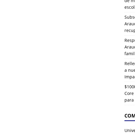
de mo
esco
Subse
Arau
recup
Resp
Arau
famil
Rell
a nu
Impa
$1000
Core 
para
COM
Univ