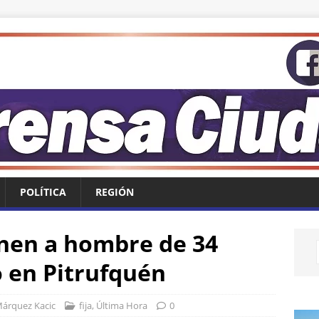
POLÍTICA
REGIÓN
nen a hombre de 34
o en Pitrufquén
Márquez Kacic
fija
,
Última Hora
0