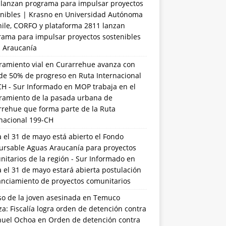
 lanzan programa para impulsar proyectos
nibles | Krasno
en
Universidad Autónoma
hile, CORFO y plataforma 2811 lanzan
rama para impulsar proyectos sostenibles
a Araucanía
ramiento vial en Curarrehue avanza con
de 50% de progreso en Ruta Internacional
CH - Sur Informado
en
MOP trabaja en el
ramiento de la pasada urbana de
rrehue que forma parte de la Ruta
rnacional 199-CH
 el 31 de mayo está abierto el Fondo
ursable Aguas Araucanía para proyectos
itarios de la región - Sur Informado
en
 el 31 de mayo estará abierta postulación
anciamiento de proyectos comunitarios
so de la joven asesinada en Temuco
a: Fiscalía logra orden de detención contra
uel Ochoa
en
Orden de detención contra