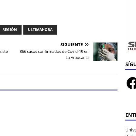
REGIÓN
ULTIMAHORA
SIGUIENTE
siste
866 casos confirmados de Covid-19 en
n
La Araucanía
SÍG
ENT
Univ