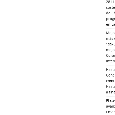
2811
soste
de C
prog
en L
Mejo
más 
199-
mejo
Cura
Inte
Hasta
Conc
comun
Hasta
a fin
El ca
avanz
Eman