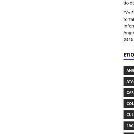
tío 
"Yo E
fort
Info
Ango
para
ETI
AN
ATA
CAR
COL
CUL
ERC