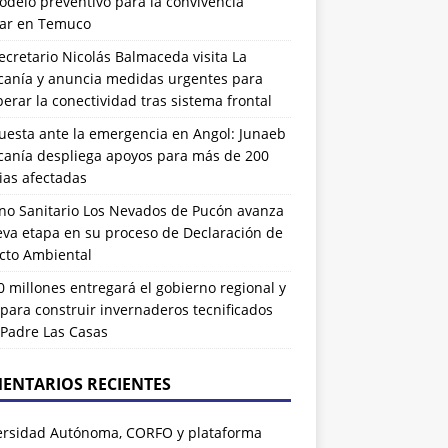
delo preventivo para la convivencia
lar en Temuco
cretario Nicolás Balmaceda visita La
canía y anuncia medidas urgentes para
erar la conectividad tras sistema frontal
uesta ante la emergencia en Angol: Junaeb
canía despliega apoyos para más de 200
ias afectadas
eno Sanitario Los Nevados de Pucón avanza
eva etapa en su proceso de Declaración de
cto Ambiental
 millones entregará el gobierno regional y
para construir invernaderos tecnificados
 Padre Las Casas
ENTARIOS RECIENTES
ersidad Autónoma, CORFO y plataforma