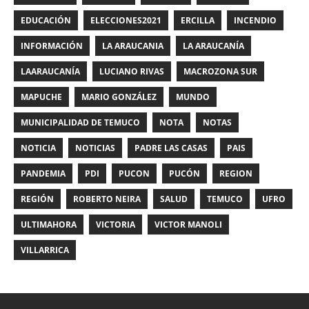
EDUCACIÓN
ELECCIONES2021
ERCILLA
INCENDIO
INFORMACIÓN
LA ARAUCANIA
LA ARAUCANÍA
LAARAUCANÍA
LUCIANO RIVAS
MACROZONA SUR
MAPUCHE
MARIO GONZÁLEZ
MUNDO
MUNICIPALIDAD DE TEMUCO
NOTA
NOTAS
NOTICIA
NOTICIAS
PADRE LAS CASAS
PAIS
PANDEMIA
PDI
PUCON
PUCÓN
REGION
REGIÓN
ROBERTO NEIRA
SALUD
TEMUCO
UFRO
ULTIMAHORA
VICTORIA
VICTOR MANOLI
VILLARRICA