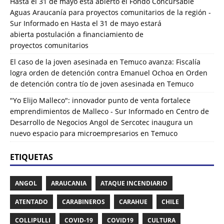
Hasta el 31 de mayo está abierto el Fondo Concursable
Aguas Araucanía para proyectos comunitarios de la región -
Sur Informado
en
Hasta el 31 de mayo estará
abierta postulación a financiamiento de
proyectos comunitarios
El caso de la joven asesinada en Temuco avanza: Fiscalía
logra orden de detención contra Emanuel Ochoa
en
Orden
de detención contra tío de joven asesinada en Temuco
"Yo Elijo Malleco": innovador punto de venta fortalece
emprendimientos de Malleco - Sur Informado
en
Centro de
Desarrollo de Negocios Angol de Sercotec inaugura un
nuevo espacio para microempresarios en Temuco
ETIQUETAS
ANGOL
ARAUCANIA
ATAQUE INCENDIARIO
ATENTADO
CARABINEROS
CARAHUE
CHILE
COLLIPULLI
COVID-19
COVID19
CULTURA