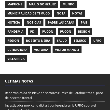
MAPUCHE
MARIO GONZÁLEZ
MUNDO
MUNICIPALIDAD DE TEMUCO
NOTA
NOTAS
NOTICIA
NOTICIAS
PADRE LAS CASAS
PAIS
PANDEMIA
PDI
PUCON
PUCÓN
REGION
REGIÓN
ROBERTO NEIRA
SALUD
TEMUCO
UFRO
ULTIMAHORA
VICTORIA
VICTOR MANOLI
VILLARRICA
ULTIMAS NOTAS
Reportan caída de nieve en sectores rurales de Carahue tras el paso
del sistema frontal
Investigador mexicano dictará conferencia en la UFRO sobre el