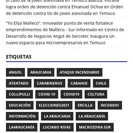
El caso de la joven asesinada en Temuco avanza: Fiscalía
logra orden de detención contra Emanuel Ochoa
en
Orden
de detención contra tío de joven asesinada en Temuco
"Yo Elijo Malleco": innovador punto de venta fortalece
emprendimientos de Malleco - Sur Informado
en
Centro de
Desarrollo de Negocios Angol de Sercotec inaugura un
nuevo espacio para microempresarios en Temuco
ETIQUETAS
ANGOL
ARAUCANIA
ATAQUE INCENDIARIO
ATENTADO
CARABINEROS
CARAHUE
CHILE
COLLIPULLI
COVID-19
COVID19
CULTURA
EDUCACIÓN
ELECCIONES2021
ERCILLA
INCENDIO
INFORMACIÓN
LA ARAUCANIA
LA ARAUCANÍA
LAARAUCANÍA
LUCIANO RIVAS
MACROZONA SUR