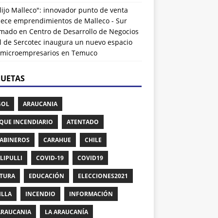
lijo Malleco": innovador punto de venta
alece emprendimientos de Malleco - Sur
rmado
en
Centro de Desarrollo de Negocios
l de Sercotec inaugura un nuevo espacio
 microempresarios en Temuco
QUETAS
GOL
ARAUCANIA
QUE INCENDIARIO
ATENTADO
ABINEROS
CARAHUE
CHILE
LIPULLI
COVID-19
COVID19
TURA
EDUCACIÓN
ELECCIONES2021
ILLA
INCENDIO
INFORMACIÓN
ARAUCANIA
LA ARAUCANÍA