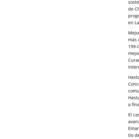
soste
de C
prog
en L
Mejo
más 
199-
mejo
Cura
Inte
Hasta
Conc
comun
Hasta
a fin
El ca
avanz
Eman
tío 