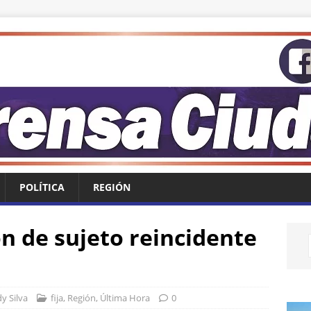
POLÍTICA
REGIÓN
n de sujeto reincidente
y Silva
fija
,
Región
,
Última Hora
0