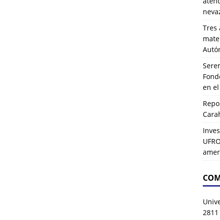
atenc
neva
Tres 
mater
Autó
Serem
Fond
en e
Repor
Carah
Inves
UFRO 
amer
COM
Univ
2811