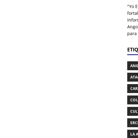
"Yo E
fort
Info
Ango
para
ETI
AN
ATA
CAR
COL
CUL
ERC
LA 