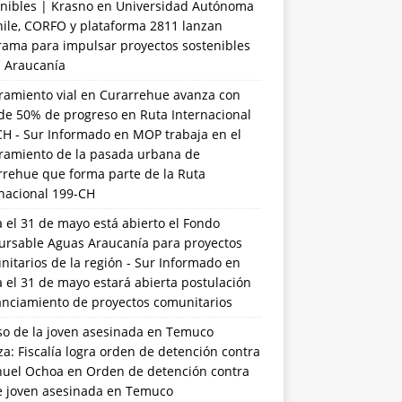
nibles | Krasno
en
Universidad Autónoma
hile, CORFO y plataforma 2811 lanzan
rama para impulsar proyectos sostenibles
a Araucanía
ramiento vial en Curarrehue avanza con
de 50% de progreso en Ruta Internacional
CH - Sur Informado
en
MOP trabaja en el
ramiento de la pasada urbana de
rrehue que forma parte de la Ruta
rnacional 199-CH
 el 31 de mayo está abierto el Fondo
ursable Aguas Araucanía para proyectos
itarios de la región - Sur Informado
en
 el 31 de mayo estará abierta postulación
anciamiento de proyectos comunitarios
so de la joven asesinada en Temuco
a: Fiscalía logra orden de detención contra
uel Ochoa
en
Orden de detención contra
de joven asesinada en Temuco