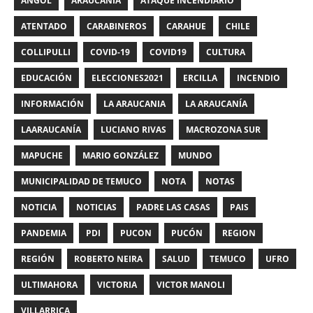
ANGOL
ARAUCANIA
ATAQUE INCENDIARIO
ATENTADO
CARABINEROS
CARAHUE
CHILE
COLLIPULLI
COVID-19
COVID19
CULTURA
EDUCACIÓN
ELECCIONES2021
ERCILLA
INCENDIO
INFORMACIÓN
LA ARAUCANIA
LA ARAUCANÍA
LAARAUCANÍA
LUCIANO RIVAS
MACROZONA SUR
MAPUCHE
MARIO GONZÁLEZ
MUNDO
MUNICIPALIDAD DE TEMUCO
NOTA
NOTAS
NOTICIA
NOTICIAS
PADRE LAS CASAS
PAIS
PANDEMIA
PDI
PUCON
PUCÓN
REGION
REGIÓN
ROBERTO NEIRA
SALUD
TEMUCO
UFRO
ULTIMAHORA
VICTORIA
VICTOR MANOLI
VILLARRICA