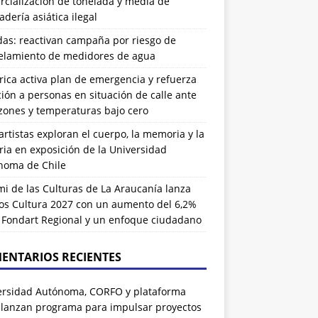
cialización de tonelada y media de
dería asiática ilegal
das: reactivan campaña por riesgo de
elamiento de medidores de agua
rrica activa plan de emergencia y refuerza
ión a personas en situación de calle ante
zones y temperaturas bajo cero
artistas exploran el cuerpo, la memoria y la
ia en exposición de la Universidad
noma de Chile
i de las Culturas de La Araucanía lanza
os Cultura 2027 con un aumento del 6,2%
l Fondart Regional y un enfoque ciudadano
ENTARIOS RECIENTES
ersidad Autónoma, CORFO y plataforma
 lanzan programa para impulsar proyectos