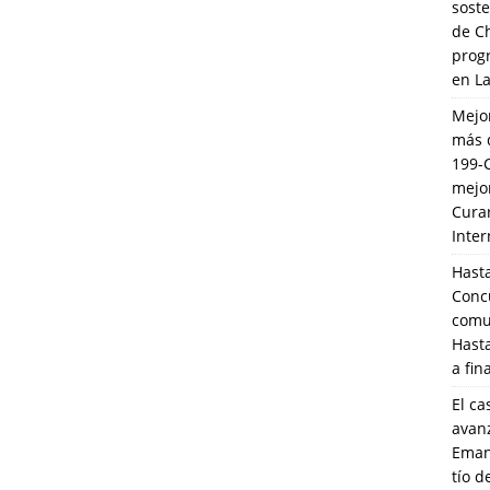
soste
de C
prog
en L
Mejo
más 
199-
mejo
Cura
Inte
Hasta
Conc
comun
Hasta
a fin
El ca
avanz
Eman
tío 