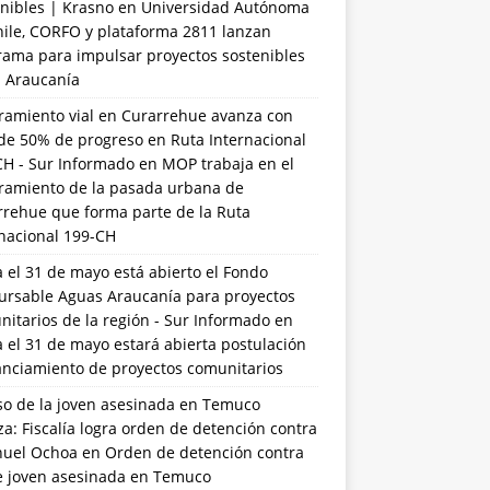
nibles | Krasno
en
Universidad Autónoma
hile, CORFO y plataforma 2811 lanzan
rama para impulsar proyectos sostenibles
a Araucanía
ramiento vial en Curarrehue avanza con
de 50% de progreso en Ruta Internacional
CH - Sur Informado
en
MOP trabaja en el
ramiento de la pasada urbana de
rrehue que forma parte de la Ruta
rnacional 199-CH
 el 31 de mayo está abierto el Fondo
ursable Aguas Araucanía para proyectos
itarios de la región - Sur Informado
en
 el 31 de mayo estará abierta postulación
anciamiento de proyectos comunitarios
so de la joven asesinada en Temuco
a: Fiscalía logra orden de detención contra
uel Ochoa
en
Orden de detención contra
de joven asesinada en Temuco