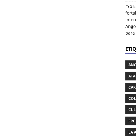
"Yo E
fort
Info
Ango
para
ETI
AN
ATA
CAR
COL
CUL
ERC
LA 