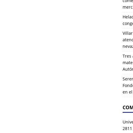
comer
merca
Hela
cong
Villa
atenc
neva
Tres 
mater
Autó
Serem
Fond
en e
COM
Univ
2811