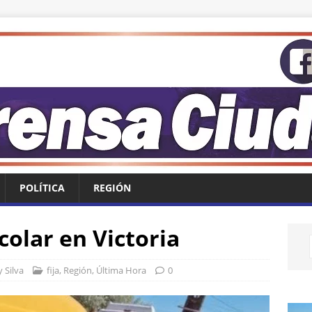
POLÍTICA
REGIÓN
olar en Victoria
 Silva
fija
,
Región
,
Última Hora
0