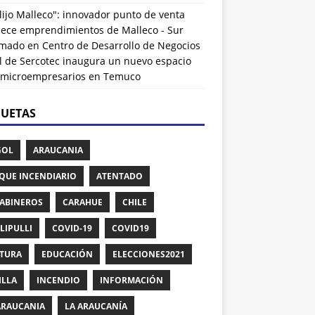
lijo Malleco": innovador punto de venta
alece emprendimientos de Malleco - Sur
rmado
en
Centro de Desarrollo de Negocios
l de Sercotec inaugura un nuevo espacio
 microempresarios en Temuco
QUETAS
GOL
ARAUCANIA
QUE INCENDIARIO
ATENTADO
ABINEROS
CARAHUE
CHILE
LIPULLI
COVID-19
COVID19
TURA
EDUCACIÓN
ELECCIONES2021
ILLA
INCENDIO
INFORMACIÓN
ARAUCANIA
LA ARAUCANÍA