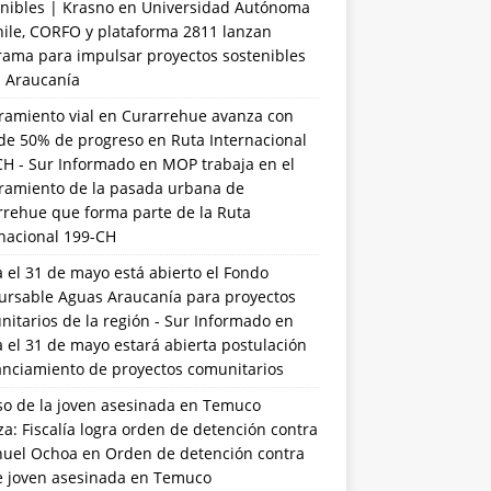
nibles | Krasno
en
Universidad Autónoma
hile, CORFO y plataforma 2811 lanzan
rama para impulsar proyectos sostenibles
a Araucanía
ramiento vial en Curarrehue avanza con
de 50% de progreso en Ruta Internacional
CH - Sur Informado
en
MOP trabaja en el
ramiento de la pasada urbana de
rrehue que forma parte de la Ruta
rnacional 199-CH
 el 31 de mayo está abierto el Fondo
ursable Aguas Araucanía para proyectos
itarios de la región - Sur Informado
en
 el 31 de mayo estará abierta postulación
anciamiento de proyectos comunitarios
so de la joven asesinada en Temuco
a: Fiscalía logra orden de detención contra
uel Ochoa
en
Orden de detención contra
de joven asesinada en Temuco