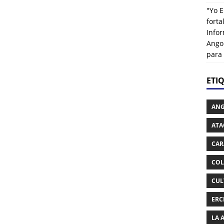
"Yo E
fort
Info
Ango
para
ETI
AN
ATA
CAR
COL
CUL
ERC
LA 