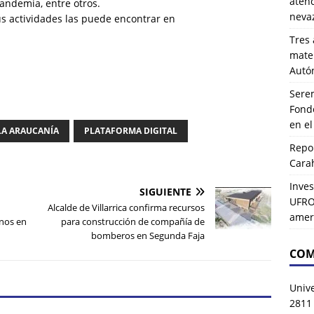
atenc
pandemia, entre otros.
neva
us actividades las puede encontrar en
Tres 
mater
Autó
Serem
Fond
en e
LA ARAUCANÍA
PLATAFORMA DIGITAL
Repor
Carah
Inves
SIGUIENTE
UFRO 
Alcalde de Villarrica confirma recursos
amer
inos en
para construcción de compañía de
bomberos en Segunda Faja
COM
Univ
2811