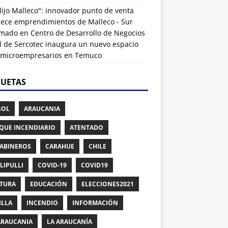
lijo Malleco": innovador punto de venta
alece emprendimientos de Malleco - Sur
rmado
en
Centro de Desarrollo de Negocios
l de Sercotec inaugura un nuevo espacio
 microempresarios en Temuco
QUETAS
GOL
ARAUCANIA
QUE INCENDIARIO
ATENTADO
ABINEROS
CARAHUE
CHILE
LIPULLI
COVID-19
COVID19
TURA
EDUCACIÓN
ELECCIONES2021
ILLA
INCENDIO
INFORMACIÓN
ARAUCANIA
LA ARAUCANÍA