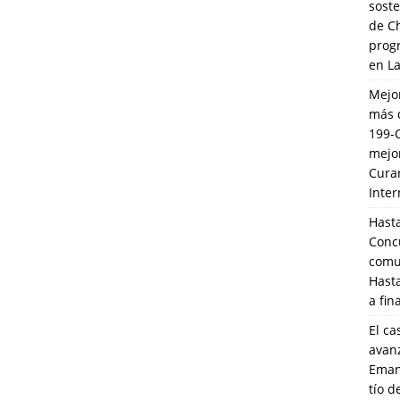
soste
de C
prog
en L
Mejo
más 
199-
mejo
Cura
Inte
Hasta
Conc
comun
Hasta
a fin
El ca
avanz
Eman
tío 