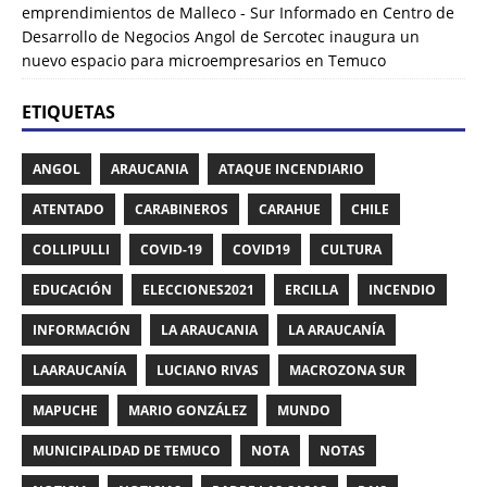
emprendimientos de Malleco - Sur Informado
en
Centro de
Desarrollo de Negocios Angol de Sercotec inaugura un
nuevo espacio para microempresarios en Temuco
ETIQUETAS
ANGOL
ARAUCANIA
ATAQUE INCENDIARIO
ATENTADO
CARABINEROS
CARAHUE
CHILE
COLLIPULLI
COVID-19
COVID19
CULTURA
EDUCACIÓN
ELECCIONES2021
ERCILLA
INCENDIO
INFORMACIÓN
LA ARAUCANIA
LA ARAUCANÍA
LAARAUCANÍA
LUCIANO RIVAS
MACROZONA SUR
MAPUCHE
MARIO GONZÁLEZ
MUNDO
MUNICIPALIDAD DE TEMUCO
NOTA
NOTAS