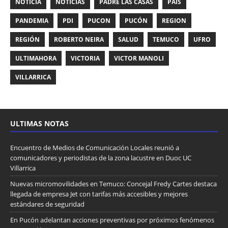
NOTICIA
NOTICIAS
PADRE LAS CASAS
PAIS
PANDEMIA
PDI
PUCON
PUCÓN
REGION
REGIÓN
ROBERTO NEIRA
SALUD
TEMUCO
UFRO
ULTIMAHORA
VICTORIA
VICTOR MANOLI
VILLARRICA
ULTIMAS NOTAS
Encuentro de Medios de Comunicación Locales reunió a
comunicadores y periodistas de la zona lacustre en Duoc UC
Villarrica
Nuevas micromovilidades en Temuco: Concejal Fredy Cartes destaca
llegada de empresa Jet con tarifas más accesibles y mejores
estándares de seguridad
En Pucón adelantan acciones preventivas por próximos fenómenos