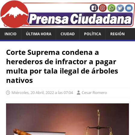
INICIO
ÚLTIMA HORA
CIUDAD
POLÍTICA
REGIÓN
Corte Suprema condena a
herederos de infractor a pagar
multa por tala ilegal de árboles
nativos
Miércoles, 20 Abril, 2022 a las 07:04
Cesar Romero