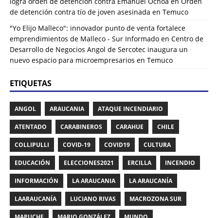
logra orden de detención contra Emanuel Ochoa
en
Orden
de detención contra tío de joven asesinada en Temuco
"Yo Elijo Malleco": innovador punto de venta fortalece
emprendimientos de Malleco - Sur Informado
en
Centro de
Desarrollo de Negocios Angol de Sercotec inaugura un
nuevo espacio para microempresarios en Temuco
ETIQUETAS
ANGOL
ARAUCANIA
ATAQUE INCENDIARIO
ATENTADO
CARABINEROS
CARAHUE
CHILE
COLLIPULLI
COVID-19
COVID19
CULTURA
EDUCACIÓN
ELECCIONES2021
ERCILLA
INCENDIO
INFORMACIÓN
LA ARAUCANIA
LA ARAUCANÍA
LAARAUCANÍA
LUCIANO RIVAS
MACROZONA SUR
MAPUCHE
MARIO GONZÁLEZ
MUNDO