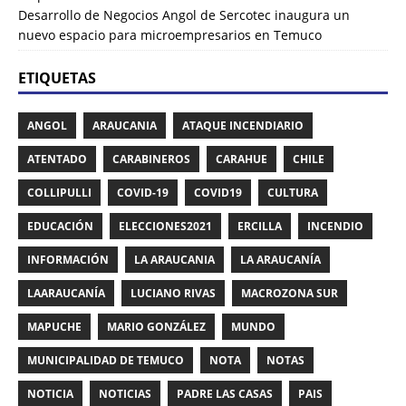
Desarrollo de Negocios Angol de Sercotec inaugura un
nuevo espacio para microempresarios en Temuco
ETIQUETAS
ANGOL
ARAUCANIA
ATAQUE INCENDIARIO
ATENTADO
CARABINEROS
CARAHUE
CHILE
COLLIPULLI
COVID-19
COVID19
CULTURA
EDUCACIÓN
ELECCIONES2021
ERCILLA
INCENDIO
INFORMACIÓN
LA ARAUCANIA
LA ARAUCANÍA
LAARAUCANÍA
LUCIANO RIVAS
MACROZONA SUR
MAPUCHE
MARIO GONZÁLEZ
MUNDO
MUNICIPALIDAD DE TEMUCO
NOTA
NOTAS
NOTICIA
NOTICIAS
PADRE LAS CASAS
PAIS