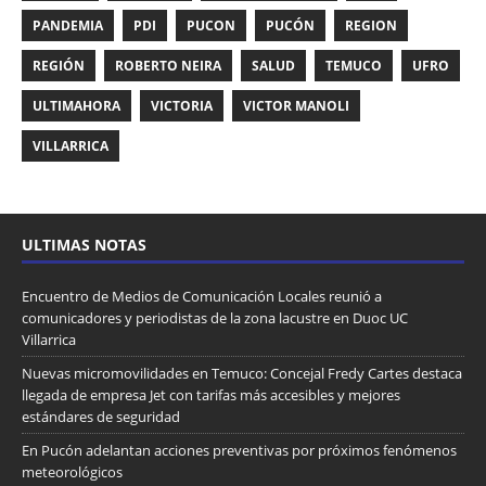
PANDEMIA
PDI
PUCON
PUCÓN
REGION
REGIÓN
ROBERTO NEIRA
SALUD
TEMUCO
UFRO
ULTIMAHORA
VICTORIA
VICTOR MANOLI
VILLARRICA
ULTIMAS NOTAS
Encuentro de Medios de Comunicación Locales reunió a
comunicadores y periodistas de la zona lacustre en Duoc UC
Villarrica
Nuevas micromovilidades en Temuco: Concejal Fredy Cartes destaca
llegada de empresa Jet con tarifas más accesibles y mejores
estándares de seguridad
En Pucón adelantan acciones preventivas por próximos fenómenos
meteorológicos