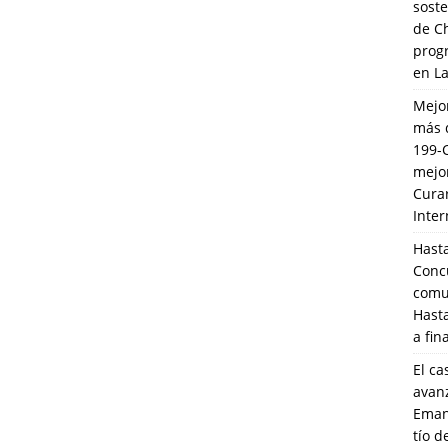
soste
de C
prog
en L
Mejo
más 
199-
mejo
Cura
Inte
Hasta
Conc
comun
Hasta
a fin
El ca
avanz
Eman
tío 