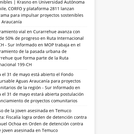
nibles | Krasno
en
Universidad Autónoma
hile, CORFO y plataforma 2811 lanzan
rama para impulsar proyectos sostenibles
a Araucanía
ramiento vial en Curarrehue avanza con
de 50% de progreso en Ruta Internacional
CH - Sur Informado
en
MOP trabaja en el
ramiento de la pasada urbana de
rrehue que forma parte de la Ruta
rnacional 199-CH
 el 31 de mayo está abierto el Fondo
ursable Aguas Araucanía para proyectos
itarios de la región - Sur Informado
en
 el 31 de mayo estará abierta postulación
anciamiento de proyectos comunitarios
so de la joven asesinada en Temuco
a: Fiscalía logra orden de detención contra
uel Ochoa
en
Orden de detención contra
de joven asesinada en Temuco