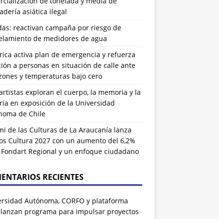
cialización de tonelada y media de
dería asiática ilegal
das: reactivan campaña por riesgo de
elamiento de medidores de agua
rrica activa plan de emergencia y refuerza
ión a personas en situación de calle ante
zones y temperaturas bajo cero
artistas exploran el cuerpo, la memoria y la
ia en exposición de la Universidad
noma de Chile
i de las Culturas de La Araucanía lanza
os Cultura 2027 con un aumento del 6,2%
l Fondart Regional y un enfoque ciudadano
ENTARIOS RECIENTES
ersidad Autónoma, CORFO y plataforma
 lanzan programa para impulsar proyectos