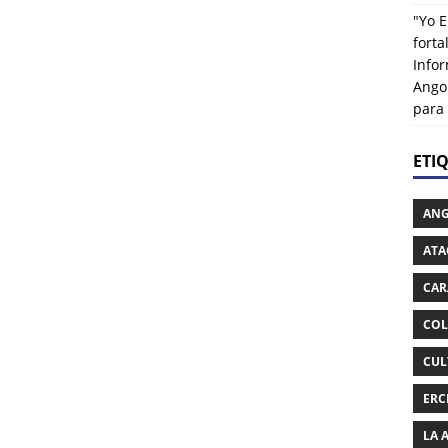
"Yo E
fort
Info
Ango
para
ETI
AN
ATA
CAR
COL
CUL
ERC
LA 