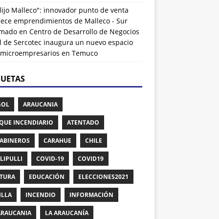
lijo Malleco": innovador punto de venta
alece emprendimientos de Malleco - Sur
rmado
en
Centro de Desarrollo de Negocios
l de Sercotec inaugura un nuevo espacio
 microempresarios en Temuco
QUETAS
GOL
ARAUCANIA
QUE INCENDIARIO
ATENTADO
ABINEROS
CARAHUE
CHILE
LIPULLI
COVID-19
COVID19
TURA
EDUCACIÓN
ELECCIONES2021
ILLA
INCENDIO
INFORMACIÓN
ARAUCANIA
LA ARAUCANÍA