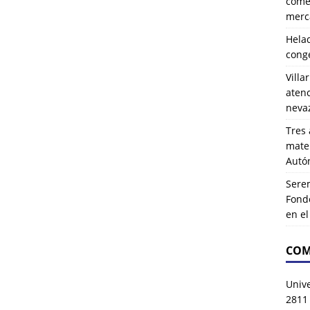
comer
merca
Hela
cong
Villa
atenc
neva
Tres 
mater
Autó
Serem
Fond
en e
COM
Univ
2811