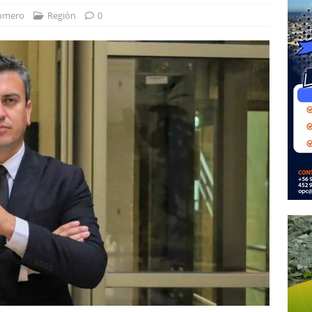
omero
Región
0