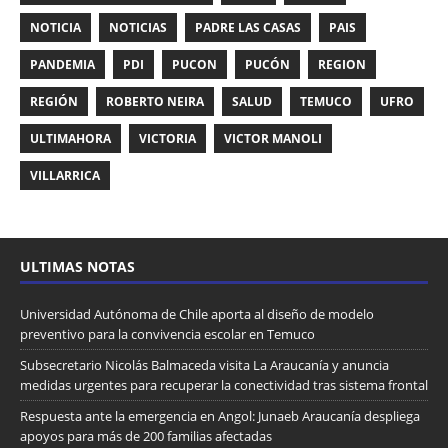
NOTICIA
NOTICIAS
PADRE LAS CASAS
PAIS
PANDEMIA
PDI
PUCON
PUCÓN
REGION
REGIÓN
ROBERTO NEIRA
SALUD
TEMUCO
UFRO
ULTIMAHORA
VICTORIA
VICTOR MANOLI
VILLARRICA
ULTIMAS NOTAS
Universidad Autónoma de Chile aporta al diseño de modelo
preventivo para la convivencia escolar en Temuco
Subsecretario Nicolás Balmaceda visita La Araucanía y anuncia
medidas urgentes para recuperar la conectividad tras sistema frontal
Respuesta ante la emergencia en Angol: Junaeb Araucanía despliega
apoyos para más de 200 familias afectadas