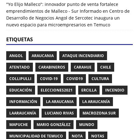
"Yo Elijo Malleco": innovador punto de venta fortalece
emprendimientos de Malleco - Sur Informado
en
Centro de
Desarrollo de Negocios Angol de Sercotec inaugura un
nuevo espacio para microempresarios en Temuco
ETIQUETAS
ANGOL
ARAUCANIA
ATAQUE INCENDIARIO
ATENTADO
CARABINEROS
CARAHUE
CHILE
COLLIPULLI
COVID-19
COVID19
CULTURA
EDUCACIÓN
ELECCIONES2021
ERCILLA
INCENDIO
INFORMACIÓN
LA ARAUCANIA
LA ARAUCANÍA
LAARAUCANÍA
LUCIANO RIVAS
MACROZONA SUR
MAPUCHE
MARIO GONZÁLEZ
MUNDO
MUNICIPALIDAD DE TEMUCO
NOTA
NOTAS