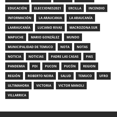
EDUCACIÓN
ELECCIONES2021
ERCILLA
INCENDIO
INFORMACIÓN
LA ARAUCANIA
LA ARAUCANÍA
LAARAUCANÍA
LUCIANO RIVAS
MACROZONA SUR
MAPUCHE
MARIO GONZÁLEZ
MUNDO
MUNICIPALIDAD DE TEMUCO
NOTA
NOTAS
NOTICIA
NOTICIAS
PADRE LAS CASAS
PAIS
PANDEMIA
PDI
PUCON
PUCÓN
REGION
REGIÓN
ROBERTO NEIRA
SALUD
TEMUCO
UFRO
ULTIMAHORA
VICTORIA
VICTOR MANOLI
VILLARRICA