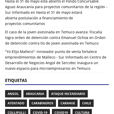
Hasta el 31 de mayo está abierto el Fondo Concursable
Aguas Araucanía para proyectos comunitarios de la región -
Sur Informado
en
Hasta el 31 de mayo estará
abierta postulación a financiamiento de
proyectos comunitarios
El caso de la joven asesinada en Temuco avanza: Fiscalía
logra orden de detención contra Emanuel Ochoa
en
Orden
de detención contra tío de joven asesinada en Temuco
"Yo Elijo Malleco": innovador punto de venta fortalece
emprendimientos de Malleco - Sur Informado
en
Centro de
Desarrollo de Negocios Angol de Sercotec inaugura un
nuevo espacio para microempresarios en Temuco
ETIQUETAS
ANGOL
ARAUCANIA
ATAQUE INCENDIARIO
ATENTADO
CARABINEROS
CARAHUE
CHILE
COLLIPULLI
COVID-19
COVID19
CULTURA