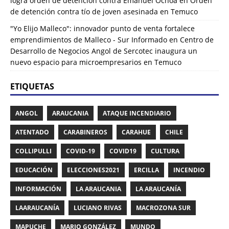
logra orden de detención contra Emanuel Ochoa
en
Orden
de detención contra tío de joven asesinada en Temuco
"Yo Elijo Malleco": innovador punto de venta fortalece
emprendimientos de Malleco - Sur Informado
en
Centro de
Desarrollo de Negocios Angol de Sercotec inaugura un
nuevo espacio para microempresarios en Temuco
ETIQUETAS
ANGOL
ARAUCANIA
ATAQUE INCENDIARIO
ATENTADO
CARABINEROS
CARAHUE
CHILE
COLLIPULLI
COVID-19
COVID19
CULTURA
EDUCACIÓN
ELECCIONES2021
ERCILLA
INCENDIO
INFORMACIÓN
LA ARAUCANIA
LA ARAUCANÍA
LAARAUCANÍA
LUCIANO RIVAS
MACROZONA SUR
MAPUCHE
MARIO GONZÁLEZ
MUNDO