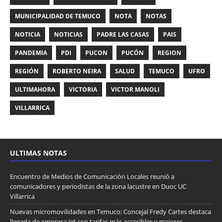
MUNICIPALIDAD DE TEMUCO
NOTA
NOTAS
NOTICIA
NOTICIAS
PADRE LAS CASAS
PAIS
PANDEMIA
PDI
PUCON
PUCÓN
REGION
REGIÓN
ROBERTO NEIRA
SALUD
TEMUCO
UFRO
ULTIMAHORA
VICTORIA
VICTOR MANOLI
VILLARRICA
ULTIMAS NOTAS
Encuentro de Medios de Comunicación Locales reunió a
comunicadores y periodistas de la zona lacustre en Duoc UC
Villarrica
Nuevas micromovilidades en Temuco: Concejal Fredy Cartes destaca
llegada de empresa Jet con tarifas más accesibles y mejores