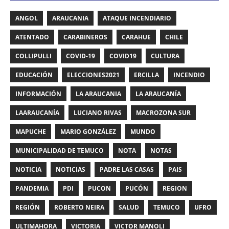
ANGOL
ARAUCANIA
ATAQUE INCENDIARIO
ATENTADO
CARABINEROS
CARAHUE
CHILE
COLLIPULLI
COVID-19
COVID19
CULTURA
EDUCACIÓN
ELECCIONES2021
ERCILLA
INCENDIO
INFORMACIÓN
LA ARAUCANIA
LA ARAUCANÍA
LAARAUCANÍA
LUCIANO RIVAS
MACROZONA SUR
MAPUCHE
MARIO GONZÁLEZ
MUNDO
MUNICIPALIDAD DE TEMUCO
NOTA
NOTAS
NOTICIA
NOTICIAS
PADRE LAS CASAS
PAIS
PANDEMIA
PDI
PUCON
PUCÓN
REGION
REGIÓN
ROBERTO NEIRA
SALUD
TEMUCO
UFRO
ULTIMAHORA
VICTORIA
VICTOR MANOLI