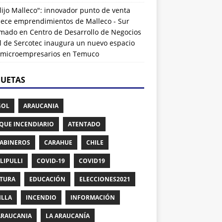
lijo Malleco": innovador punto de venta
alece emprendimientos de Malleco - Sur
rmado
en
Centro de Desarrollo de Negocios
l de Sercotec inaugura un nuevo espacio
 microempresarios en Temuco
QUETAS
GOL
ARAUCANIA
QUE INCENDIARIO
ATENTADO
ABINEROS
CARAHUE
CHILE
LIPULLI
COVID-19
COVID19
TURA
EDUCACIÓN
ELECCIONES2021
ILLA
INCENDIO
INFORMACIÓN
ARAUCANIA
LA ARAUCANÍA