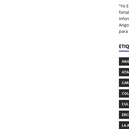
"Yo E
fort
Info
Ango
para
ETI
AN
ATA
CAR
COL
CUL
ERC
LA 