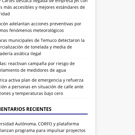
 Cartes destaca llegada de empresa Jet con
as más accesibles y mejores estándares de
ridad
ucón adelantan acciones preventivas por
imos fenómenos meteorológicos
ras municipales de Temuco detectaron la
cialización de tonelada y media de
dería asiática ilegal
das: reactivan campaña por riesgo de
elamiento de medidores de agua
rrica activa plan de emergencia y refuerza
ión a personas en situación de calle ante
zones y temperaturas bajo cero
ENTARIOS RECIENTES
ersidad Autónoma, CORFO y plataforma
 lanzan programa para impulsar proyectos