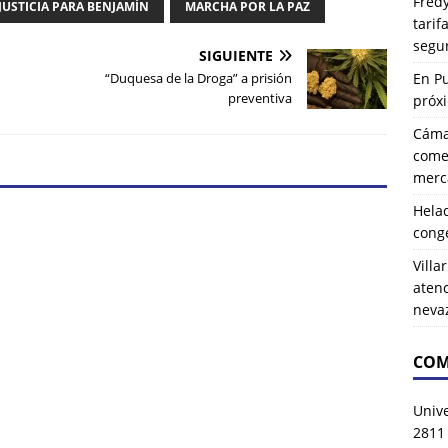
Fredy
JUSTICIA PARA BENJAMÍN
MARCHA POR LA PAZ
tarif
segu
SIGUIENTE
En P
“Duquesa de la Droga” a prisión
preventiva
próx
Cáma
comer
merca
Hela
cong
Villa
atenc
neva
COM
Univ
2811