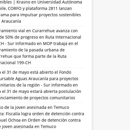
nibles | Krasno
en
Universidad Autónoma
hile, CORFO y plataforma 2811 lanzan
rama para impulsar proyectos sostenibles
a Araucanía
ramiento vial en Curarrehue avanza con
de 50% de progreso en Ruta Internacional
CH - Sur Informado
en
MOP trabaja en el
ramiento de la pasada urbana de
rrehue que forma parte de la Ruta
rnacional 199-CH
 el 31 de mayo está abierto el Fondo
ursable Aguas Araucanía para proyectos
itarios de la región - Sur Informado
en
 el 31 de mayo estará abierta postulación
anciamiento de proyectos comunitarios
so de la joven asesinada en Temuco
a: Fiscalía logra orden de detención contra
uel Ochoa
en
Orden de detención contra
de joven asesinada en Temuco