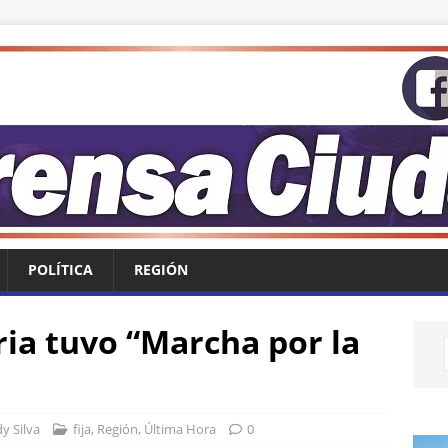
POLÍTICA
REGIÓN
ia tuvo “Marcha por la
y Silva
fija
,
Región
,
Última Hora
0