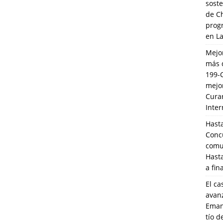
soste
de C
prog
en L
Mejo
más 
199-
mejo
Cura
Inte
Hasta
Conc
comun
Hasta
a fin
El ca
avanz
Eman
tío 