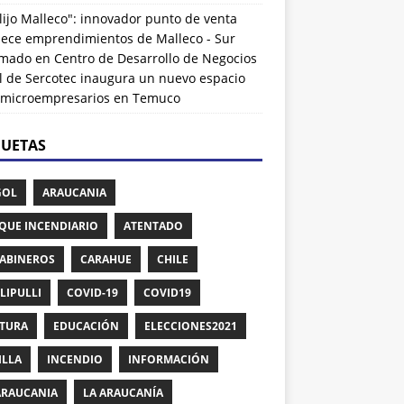
lijo Malleco": innovador punto de venta
alece emprendimientos de Malleco - Sur
rmado
en
Centro de Desarrollo de Negocios
l de Sercotec inaugura un nuevo espacio
 microempresarios en Temuco
QUETAS
GOL
ARAUCANIA
QUE INCENDIARIO
ATENTADO
ABINEROS
CARAHUE
CHILE
LIPULLI
COVID-19
COVID19
TURA
EDUCACIÓN
ELECCIONES2021
ILLA
INCENDIO
INFORMACIÓN
ARAUCANIA
LA ARAUCANÍA