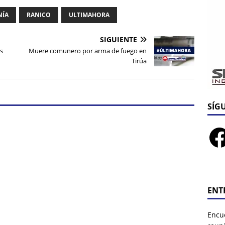
NÍA
RANICO
ULTIMAHORA
SIGUIENTE
s
Muere comunero por arma de fuego en
Tirúa
SÍG
ENT
Encu