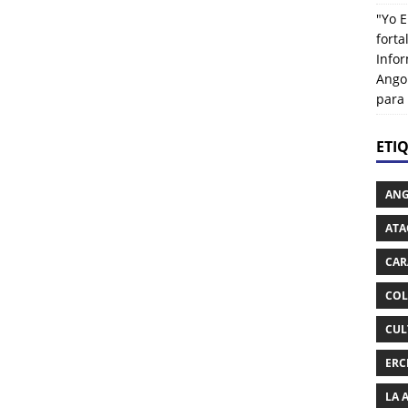
"Yo E
fort
Info
Ango
para
ETI
AN
ATA
CAR
COL
CUL
ERC
LA 