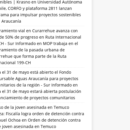
nibles | Krasno
en
Universidad Autónoma
hile, CORFO y plataforma 2811 lanzan
rama para impulsar proyectos sostenibles
a Araucanía
ramiento vial en Curarrehue avanza con
de 50% de progreso en Ruta Internacional
CH - Sur Informado
en
MOP trabaja en el
ramiento de la pasada urbana de
rrehue que forma parte de la Ruta
rnacional 199-CH
 el 31 de mayo está abierto el Fondo
ursable Aguas Araucanía para proyectos
itarios de la región - Sur Informado
en
 el 31 de mayo estará abierta postulación
anciamiento de proyectos comunitarios
so de la joven asesinada en Temuco
a: Fiscalía logra orden de detención contra
uel Ochoa
en
Orden de detención contra
de joven asesinada en Temuco