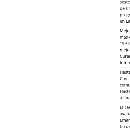
soste
de C
prog
en L
Mejo
más 
199-
mejo
Cura
Inte
Hasta
Conc
comun
Hasta
a fin
El ca
avanz
Eman
tío 