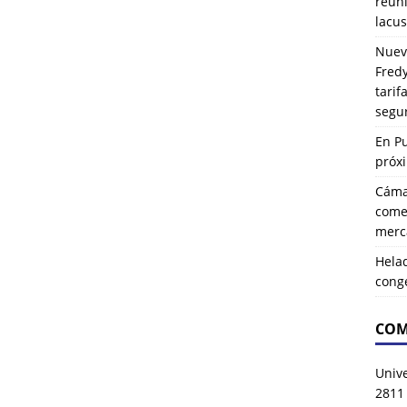
reuni
lacus
Nuev
Fredy
tarif
segu
En P
próx
Cáma
comer
merca
Hela
cong
COM
Univ
2811