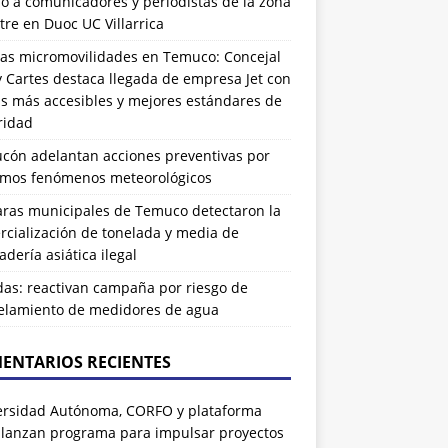
ó a comunicadores y periodistas de la zona
tre en Duoc UC Villarrica
as micromovilidades en Temuco: Concejal
 Cartes destaca llegada de empresa Jet con
as más accesibles y mejores estándares de
ridad
ucón adelantan acciones preventivas por
imos fenómenos meteorológicos
ras municipales de Temuco detectaron la
cialización de tonelada y media de
dería asiática ilegal
das: reactivan campaña por riesgo de
elamiento de medidores de agua
ENTARIOS RECIENTES
ersidad Autónoma, CORFO y plataforma
 lanzan programa para impulsar proyectos