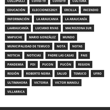
COLLIPULLI
COVID-19
COVID19
CULTURA
EDUCACIÓN
ELECCIONES2021
ERCILLA
INCENDIO
INFORMACIÓN
LA ARAUCANIA
LA ARAUCANÍA
LAARAUCANÍA
LUCIANO RIVAS
MACROZONA SUR
MAPUCHE
MARIO GONZÁLEZ
MUNDO
MUNICIPALIDAD DE TEMUCO
NOTA
NOTAS
NOTICIA
NOTICIAS
PADRE LAS CASAS
PAIS
PANDEMIA
PDI
PUCON
PUCÓN
REGION
REGIÓN
ROBERTO NEIRA
SALUD
TEMUCO
UFRO
ULTIMAHORA
VICTORIA
VICTOR MANOLI
VILLARRICA