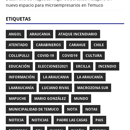
nuevo espacio para microempresarios en Temuco
ETIQUETAS
ANGOL
ARAUCANIA
ATAQUE INCENDIARIO
ATENTADO
CARABINEROS
CARAHUE
CHILE
COLLIPULLI
COVID-19
COVID19
CULTURA
EDUCACIÓN
ELECCIONES2021
ERCILLA
INCENDIO
INFORMACIÓN
LA ARAUCANIA
LA ARAUCANÍA
LAARAUCANÍA
LUCIANO RIVAS
MACROZONA SUR
MAPUCHE
MARIO GONZÁLEZ
MUNDO
MUNICIPALIDAD DE TEMUCO
NOTA
NOTAS
NOTICIA
NOTICIAS
PADRE LAS CASAS
PAIS