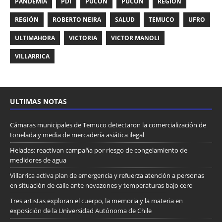
PANDEMIA
PDI
PUCON
PUCÓN
REGION
REGIÓN
ROBERTO NEIRA
SALUD
TEMUCO
UFRO
ULTIMAHORA
VICTORIA
VICTOR MANOLI
VILLARRICA
ULTIMAS NOTAS
Cámaras municipales de Temuco detectaron la comercialización de
tonelada y media de mercadería asiática ilegal
Heladas: reactivan campaña por riesgo de congelamiento de
medidores de agua
Villarrica activa plan de emergencia y refuerza atención a personas
en situación de calle ante nevazones y temperaturas bajo cero
Tres artistas exploran el cuerpo, la memoria y la materia en
exposición de la Universidad Autónoma de Chile