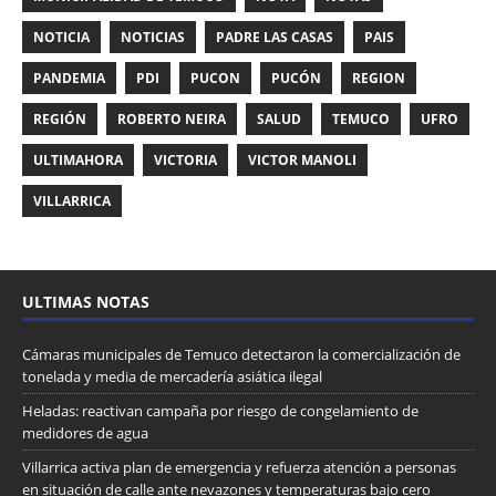
NOTICIA
NOTICIAS
PADRE LAS CASAS
PAIS
PANDEMIA
PDI
PUCON
PUCÓN
REGION
REGIÓN
ROBERTO NEIRA
SALUD
TEMUCO
UFRO
ULTIMAHORA
VICTORIA
VICTOR MANOLI
VILLARRICA
ULTIMAS NOTAS
Cámaras municipales de Temuco detectaron la comercialización de
tonelada y media de mercadería asiática ilegal
Heladas: reactivan campaña por riesgo de congelamiento de
medidores de agua
Villarrica activa plan de emergencia y refuerza atención a personas
en situación de calle ante nevazones y temperaturas bajo cero