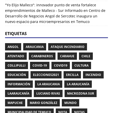
"Yo Elijo Malleco": innovador punto de venta fortalece
emprendimientos de Malleco - Sur Informado
en
Centro de
Desarrollo de Negocios Angol de Sercotec inaugura un
nuevo espacio para microempresarios en Temuco
ETIQUETAS
ANGOL
ARAUCANIA
ATAQUE INCENDIARIO
ATENTADO
CARABINEROS
CARAHUE
CHILE
COLLIPULLI
COVID-19
COVID19
CULTURA
EDUCACIÓN
ELECCIONES2021
ERCILLA
INCENDIO
INFORMACIÓN
LA ARAUCANIA
LA ARAUCANÍA
LAARAUCANÍA
LUCIANO RIVAS
MACROZONA SUR
MAPUCHE
MARIO GONZÁLEZ
MUNDO
MUNICIPALIDAD DE TEMUCO
NOTA
NOTAS