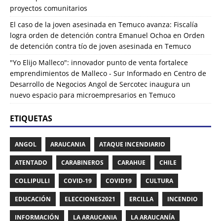
proyectos comunitarios
El caso de la joven asesinada en Temuco avanza: Fiscalía
logra orden de detención contra Emanuel Ochoa
en
Orden
de detención contra tío de joven asesinada en Temuco
"Yo Elijo Malleco": innovador punto de venta fortalece
emprendimientos de Malleco - Sur Informado
en
Centro de
Desarrollo de Negocios Angol de Sercotec inaugura un
nuevo espacio para microempresarios en Temuco
ETIQUETAS
ANGOL
ARAUCANIA
ATAQUE INCENDIARIO
ATENTADO
CARABINEROS
CARAHUE
CHILE
COLLIPULLI
COVID-19
COVID19
CULTURA
EDUCACIÓN
ELECCIONES2021
ERCILLA
INCENDIO
INFORMACIÓN
LA ARAUCANIA
LA ARAUCANÍA