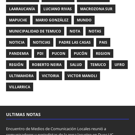
LAARAUCANÍA
LUCIANO RIVAS
MACROZONA SUR
MAPUCHE
MARIO GONZÁLEZ
MUNDO
MUNICIPALIDAD DE TEMUCO
NOTA
NOTAS
NOTICIA
NOTICIAS
PADRE LAS CASAS
PAIS
PANDEMIA
PDI
PUCON
PUCÓN
REGION
REGIÓN
ROBERTO NEIRA
SALUD
TEMUCO
UFRO
ULTIMAHORA
VICTORIA
VICTOR MANOLI
VILLARRICA
ULTIMAS NOTAS
Encuentro de Medios de Comunicación Locales reunió a
comunicadores y periodistas de la zona lacustre en Duoc UC