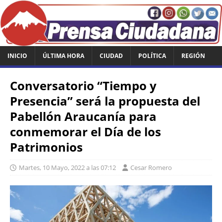
INICIO
ÚLTIMA HORA
CIUDAD
POLÍTICA
REGIÓN
Conversatorio “Tiempo y
Presencia” será la propuesta del
Pabellón Araucanía para
conmemorar el Día de los
Patrimonios
Martes, 10 Mayo, 2022 a las 07:12
Cesar Romero