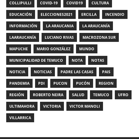
COLLIPULLI
COVID-19
COVID19
CULTURA
EDUCACIÓN
ELECCIONES2021
ERCILLA
INCENDIO
INFORMACIÓN
LA ARAUCANIA
LA ARAUCANÍA
LAARAUCANÍA
LUCIANO RIVAS
MACROZONA SUR
MAPUCHE
MARIO GONZÁLEZ
MUNDO
MUNICIPALIDAD DE TEMUCO
NOTA
NOTAS
NOTICIA
NOTICIAS
PADRE LAS CASAS
PAIS
PANDEMIA
PDI
PUCON
PUCÓN
REGION
REGIÓN
ROBERTO NEIRA
SALUD
TEMUCO
UFRO
ULTIMAHORA
VICTORIA
VICTOR MANOLI
VILLARRICA