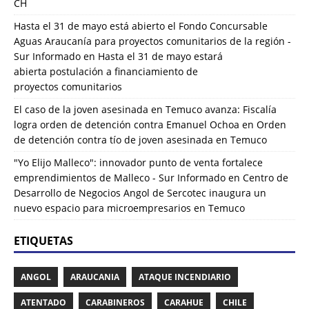
CH
Hasta el 31 de mayo está abierto el Fondo Concursable
Aguas Araucanía para proyectos comunitarios de la región -
Sur Informado
en
Hasta el 31 de mayo estará
abierta postulación a financiamiento de
proyectos comunitarios
El caso de la joven asesinada en Temuco avanza: Fiscalía
logra orden de detención contra Emanuel Ochoa
en
Orden
de detención contra tío de joven asesinada en Temuco
"Yo Elijo Malleco": innovador punto de venta fortalece
emprendimientos de Malleco - Sur Informado
en
Centro de
Desarrollo de Negocios Angol de Sercotec inaugura un
nuevo espacio para microempresarios en Temuco
ETIQUETAS
ANGOL
ARAUCANIA
ATAQUE INCENDIARIO
ATENTADO
CARABINEROS
CARAHUE
CHILE