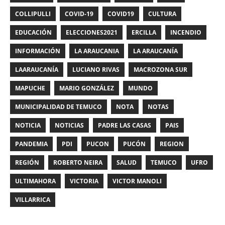
COLLIPULLI
COVID-19
COVID19
CULTURA
EDUCACIÓN
ELECCIONES2021
ERCILLA
INCENDIO
INFORMACIÓN
LA ARAUCANIA
LA ARAUCANÍA
LAARAUCANÍA
LUCIANO RIVAS
MACROZONA SUR
MAPUCHE
MARIO GONZÁLEZ
MUNDO
MUNICIPALIDAD DE TEMUCO
NOTA
NOTAS
NOTICIA
NOTICIAS
PADRE LAS CASAS
PAIS
PANDEMIA
PDI
PUCON
PUCÓN
REGION
REGIÓN
ROBERTO NEIRA
SALUD
TEMUCO
UFRO
ULTIMAHORA
VICTORIA
VICTOR MANOLI
VILLARRICA