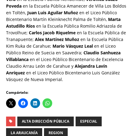
Poveda
en la Escuela Pública Amanecer de Villa Los Boldos
en Toltén,
Juan Luis Aguilar Muñoz
en el Liceo Público
Bicentenario Martín Kleinknecht Palma de Toltén,
Marta
Astudillo Ríos
en la Escuela Pública Romilio Adriazola de
Trovolhue;
Carlos Jacob Riquelme
en la Escuela Pública de
Tranapuente;
Alex Martínez Muñoz
en la Escuela Pública
Kim Ruka de Carahue;
Mario Vásquez Leal
en el Liceo
Público Reino de Suecia en Saavedra;
Claudio Sanhueza
Villablanca
en el Liceo Público Bicentenario de Excelencia
Claudio Arrau León de Carahue y
Alejandra Lavín
Anríquez
en el Liceo Público Bicentenario Luis González
Vásquez de Nueva Imperial.
Compártelo:
ALTA DIRECCIÓN PÚBLICA
ESPECIAL
LA ARAUCANÍA
REGION