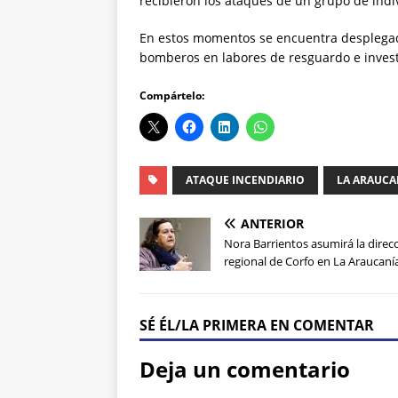
recibieron los ataques de un grupo de ind
En estos momentos se encuentra desplegad
bomberos en labores de resguardo e invest
Compártelo:
ATAQUE INCENDIARIO
LA ARAUCA
ANTERIOR
Nora Barrientos asumirá la direc
regional de Corfo en La Araucaní
SÉ ÉL/LA PRIMERA EN COMENTAR
Deja un comentario