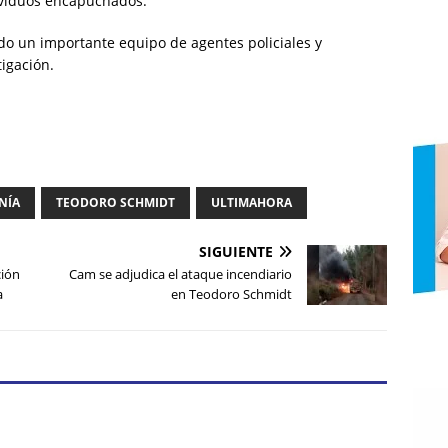
ividuos encapuchados.
o un importante equipo de agentes policiales y
igación.
NÍA
TEODORO SCHMIDT
ULTIMAHORA
SIGUIENTE
ción
Cam se adjudica el ataque incendiario
a
en Teodoro Schmidt