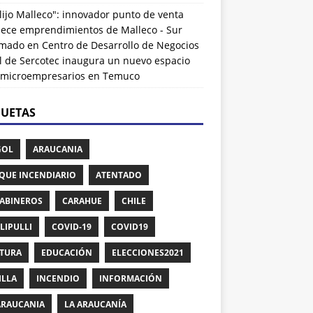
lijo Malleco": innovador punto de venta
alece emprendimientos de Malleco - Sur
rmado
en
Centro de Desarrollo de Negocios
l de Sercotec inaugura un nuevo espacio
 microempresarios en Temuco
QUETAS
GOL
ARAUCANIA
QUE INCENDIARIO
ATENTADO
ABINEROS
CARAHUE
CHILE
LIPULLI
COVID-19
COVID19
TURA
EDUCACIÓN
ELECCIONES2021
ILLA
INCENDIO
INFORMACIÓN
ARAUCANIA
LA ARAUCANÍA