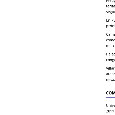
Fredy
tarif
segu
En P
próx
Cáma
comer
merca
Hela
cong
Villa
atenc
neva
COM
Univ
2811