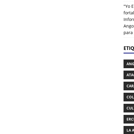
"Yo E
fort
Info
Ango
para
ETI
AN
ATA
CAR
COL
CUL
ERC
LA 