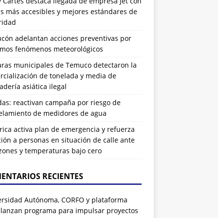
 Cartes destaca llegada de empresa Jet con
as más accesibles y mejores estándares de
ridad
ucón adelantan acciones preventivas por
imos fenómenos meteorológicos
ras municipales de Temuco detectaron la
cialización de tonelada y media de
dería asiática ilegal
das: reactivan campaña por riesgo de
elamiento de medidores de agua
rrica activa plan de emergencia y refuerza
ión a personas en situación de calle ante
zones y temperaturas bajo cero
ENTARIOS RECIENTES
ersidad Autónoma, CORFO y plataforma
 lanzan programa para impulsar proyectos