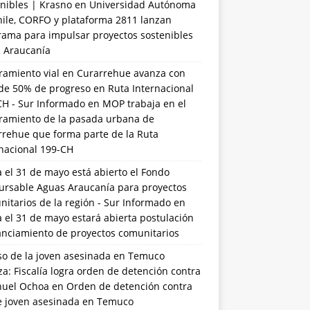
nibles | Krasno
en
Universidad Autónoma
hile, CORFO y plataforma 2811 lanzan
rama para impulsar proyectos sostenibles
a Araucanía
ramiento vial en Curarrehue avanza con
de 50% de progreso en Ruta Internacional
CH - Sur Informado
en
MOP trabaja en el
ramiento de la pasada urbana de
rrehue que forma parte de la Ruta
rnacional 199-CH
 el 31 de mayo está abierto el Fondo
ursable Aguas Araucanía para proyectos
itarios de la región - Sur Informado
en
 el 31 de mayo estará abierta postulación
anciamiento de proyectos comunitarios
so de la joven asesinada en Temuco
a: Fiscalía logra orden de detención contra
uel Ochoa
en
Orden de detención contra
de joven asesinada en Temuco