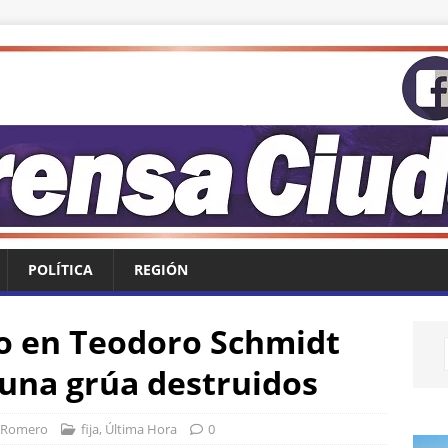
POLÍTICA
REGIÓN
o en Teodoro Schmidt
 una grúa destruidos
 Romero
fija
,
Última Hora
0