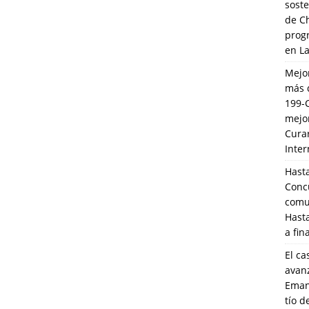
soste
de C
prog
en L
Mejo
más 
199-
mejo
Cura
Inte
Hasta
Conc
comun
Hasta
a fin
El ca
avanz
Eman
tío 