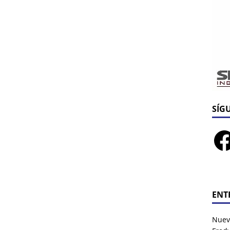
SÍG
ENT
Nuev