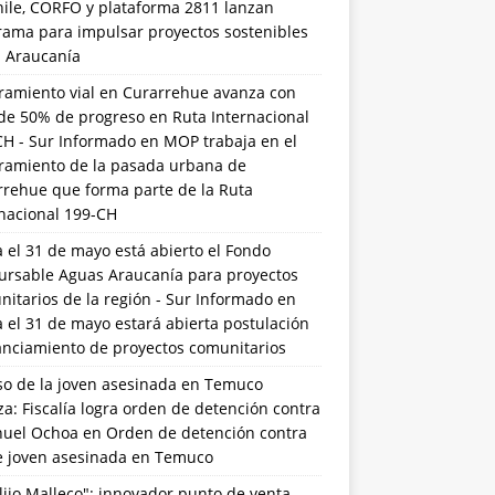
hile, CORFO y plataforma 2811 lanzan
rama para impulsar proyectos sostenibles
a Araucanía
ramiento vial en Curarrehue avanza con
de 50% de progreso en Ruta Internacional
CH - Sur Informado
en
MOP trabaja en el
ramiento de la pasada urbana de
rrehue que forma parte de la Ruta
rnacional 199-CH
 el 31 de mayo está abierto el Fondo
ursable Aguas Araucanía para proyectos
itarios de la región - Sur Informado
en
 el 31 de mayo estará abierta postulación
anciamiento de proyectos comunitarios
so de la joven asesinada en Temuco
a: Fiscalía logra orden de detención contra
uel Ochoa
en
Orden de detención contra
de joven asesinada en Temuco
lijo Malleco": innovador punto de venta