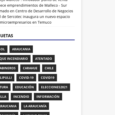
alece emprendimientos de Malleco - Sur
rmado
en
Centro de Desarrollo de Negocios
l de Sercotec inaugura un nuevo espacio
 microempresarios en Temuco
QUETAS
GOL
ARAUCANIA
QUE INCENDIARIO
ATENTADO
ABINEROS
CARAHUE
CHILE
LIPULLI
COVID-19
COVID19
TURA
EDUCACIÓN
ELECCIONES2021
ILLA
INCENDIO
INFORMACIÓN
ARAUCANIA
LA ARAUCANÍA