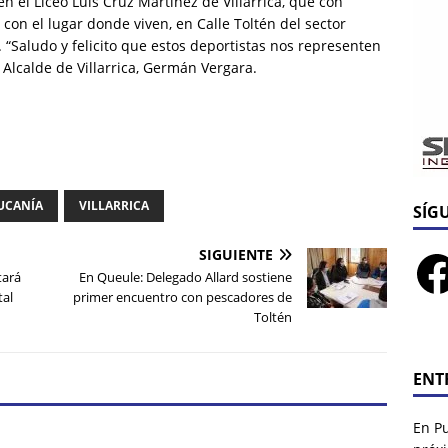
n el Liceo Luis Cruz Martínez de Villarrica, que con
 con el lugar donde viven, en Calle Toltén del sector
 “Saludo y felicito que estos deportistas nos representen
 Alcalde de Villarrica, Germán Vergara.
UCANÍA
VILLARRICA
SÍG
SIGUIENTE
tará
En Queule: Delegado Allard sostiene
tal
primer encuentro con pescadores de
Toltén
ENT
En P