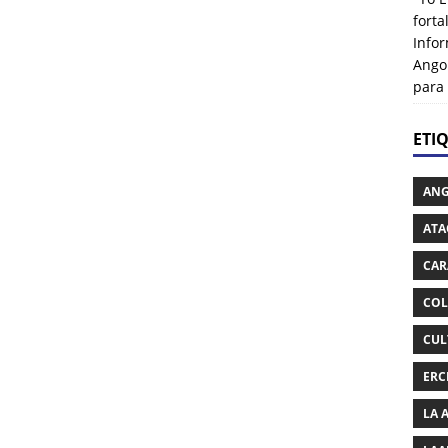
fort
Info
Ango
para
ETI
AN
ATA
CAR
COL
CUL
ERC
LA 