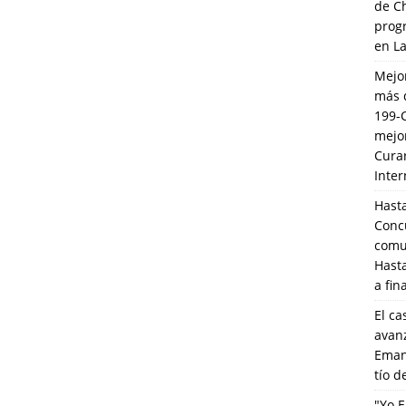
de C
prog
en L
Mejo
más 
199-
mejo
Cura
Inte
Hasta
Conc
comun
Hasta
a fin
El ca
avanz
Eman
tío 
"Yo E