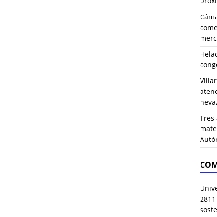
próx
Cáma
comer
merca
Hela
cong
Villa
atenc
neva
Tres 
mater
Autó
COM
Univ
2811
soste